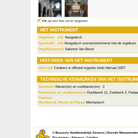
Klik op een foto om te vergroten
HET INSTRUMENT
Orgelkast - stijl
Neogotisch
Speeltafel - stijl
Neogotisch overeenstemmend met de orgelkast
Orgelbouwer(s)
Salomon Van Bever
HISTORIEK VAN HET INSTRUMENT
Historiek
Ceuleers is officieel organist sinds februari 2007
TECHNISCHE KENMERKEN VAN HET INSTRUM
Speeltafel
Klavier(en) en voetklavier(en) : 3
Klavier(en) en voetklavier(en)
Hoofdwerk (I), Zwelwerk II, Pedaa
Tractuur
Hoofdwerk, Reciet en Pedaal
Mechanisch
©
Brussels Hoofdstedelijk Gewest
|
Directie Monumente
Disclaimer
|
Sitemap
|
Colofon