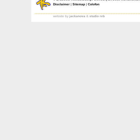
Disclaimer
|
Sitemap
|
Colofon
website by
jackanova
&
studio rvb