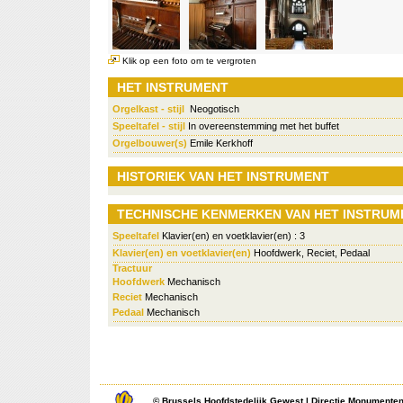
Klik op een foto om te vergroten
HET INSTRUMENT
Orgelkast - stijl
Neogotisch
Speeltafel - stijl
In overeenstemming met het buffet
Orgelbouwer(s)
Emile Kerkhoff
HISTORIEK VAN HET INSTRUMENT
TECHNISCHE KENMERKEN VAN HET INSTRUM
Speeltafel
Klavier(en) en voetklavier(en) : 3
Klavier(en) en voetklavier(en)
Hoofdwerk, Reciet, Pedaal
Tractuur
Hoofdwerk
Mechanisch
Reciet
Mechanisch
Pedaal
Mechanisch
©
Brussels Hoofdstedelijk Gewest
|
Directie Monumente