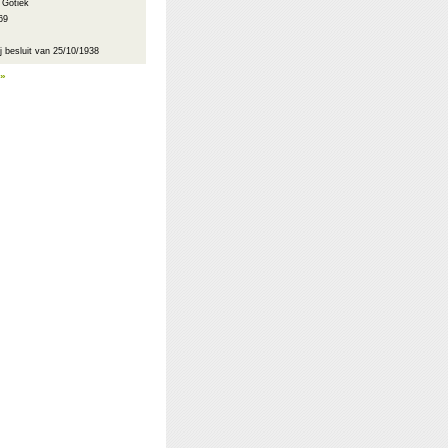
: Gotiek
69
 besluit van 25/10/1938
 »