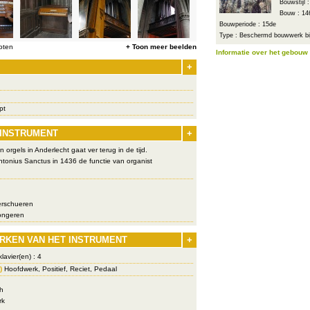
Bouwstijl 
Bouw : 14
Bouwperiode : 15de
Type : Beschermd bouwwerk bij
oten
+ Toon meer beelden
Informatie over het gebouw
+
pt
 INSTRUMENT
+
orgels in Anderlecht gaat ver terug in de tijd.
tonius Sanctus in 1436 de functie van organist
rschueren
ngeren
RKEN VAN HET INSTRUMENT
+
lavier(en) : 4
)
Hoofdwerk, Positief, Reciet, Pedaal
h
rk