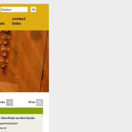
contact
ium
links
iche
Print
e Sint-Pieter-en-Sint-Guido
pperheidsplein
lecht