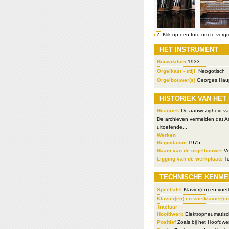
Klik op een foto om te vergr
HET INSTRUMENT
Bouwdatum
1933
Orgelkast - stijl
Neogotisch
Orgelbouwer(s)
Georges Hau
HISTORIEK VAN HET
Historiek
De aanwezigheid van 
De archieven vermelden dat An
uitoefende...
Werken
Begindatum
1975
Naam van de orgelbouwer
Ve
Ligging van de werkplaats
To
TECHNISCHE KENME
Speeltafel
Klavier(en) en voetk
Klavier(en) en voetklavier(en
Tractuur
Hoofdwerk
Elektropneumatisc
Positief
Zoals bij het Hoofdwe