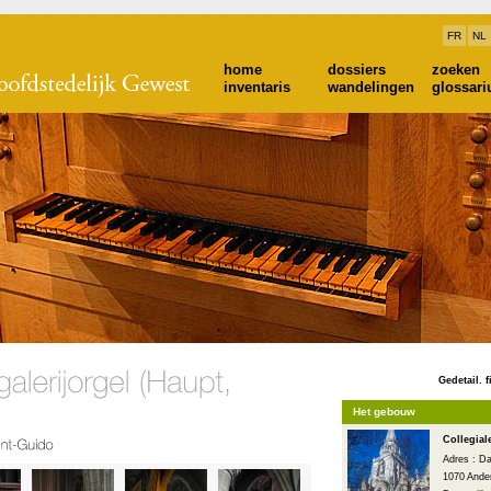
FR
NL
home
dossiers
zoeken
inventaris
wandelingen
glossar
Gedetail. f
Het gebouw
Collegial
Adres : Da
1070 Ander