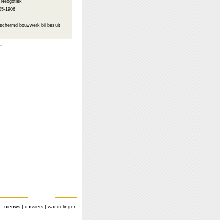
: Neogotiek
05-1906
schermd bouwwerk bij besluit
 »
 :
nieuws
|
dossiers
|
wandelingen