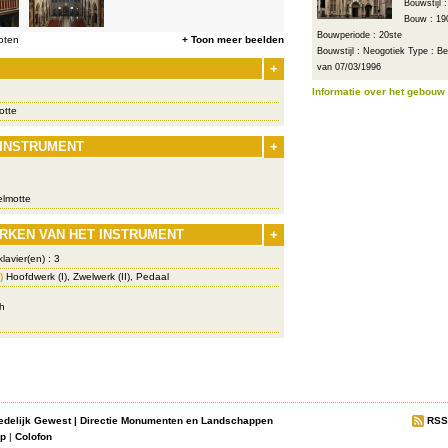
Bouwstijl 
Bouw : 19
Bouwperiode : 20ste
oten
+ Toon meer beelden
Bouwstijl : Neogotiek
Type : Be
+
van 07/03/1996
Informatie over het gebouw
otte
 INSTRUMENT
+
lmotte
RKEN VAN HET INSTRUMENT
+
lavier(en) : 3
)
Hoofdwerk (I), Zwelwerk (II), Pedaal
ch
edelijk Gewest
|
Directie Monumenten en Landschappen
RSS
ap
|
Colofon