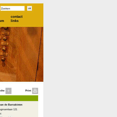
contact
ium
links
iche
Print
van de Barnabieten
rugmannlaan 121
st