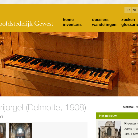
FR
NL
home
dossiers
zoeken
inventaris
wandelingen
glossar
Gedetail. f
Het gebouw
Klooster 
Adres : B
1190 Fore