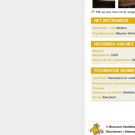
Klik op een foto om te vergr
HET INSTRUMENT
Speeltafel - stijl
Modern
Orgelbouwer(s)
Maurice Delm
HISTORIEK VAN HET
Werken
Begindatum
1929
Naam van de orgelbouwer
De
TECHNISCHE KENME
Speeltafel
Klavier(en) en voetk
Klavier(en) en voetklavier(en
Tractuur
Clavieren en Pedaal
Elektris
Reciet
Electrisch
©
Brussels Hoofdst
Disclaimer
|
Sitem