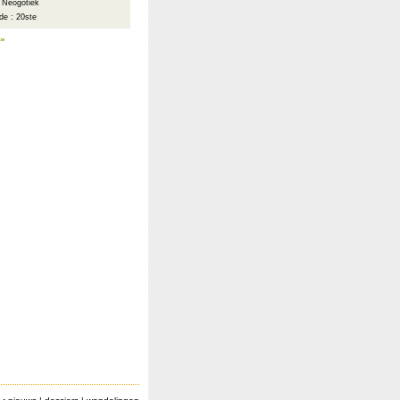
: Neogotiek
de : 20ste
 »