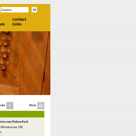
contact
ium
links
iche
Print
onius-van-Padua-Kerk
e Mérodestraat 268
st