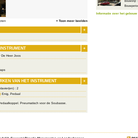
Bouwstijl 
Bouwperio
Informatie over het gebouw
oten
+ Toon meer beelden
+
 INSTRUMENT
+
r De Heer Joos
aps
RKEN VAN HET INSTRUMENT
+
lavier(en) : 2
)
Enig, Pedaal
Pedaalkoppel. Pneumatisch voor de Soubasse.