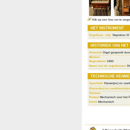
Klik op een foto om te vergr
HET INSTRUMENT
Orgelkast - stijl
Napoleon III
HISTORIEK VAN HET
Historiek
Orgel gespeeld doo
Werken
Begindatum
1960
Naam van de orgelbouwer
Dr
TECHNISCHE KENME
Speeltafel
Klavier(en) en voetk
Klavier(en) en voetklavier(en
Tractuur
Pedaal
Mechanisch voor het 
Uniek
Mechanisch