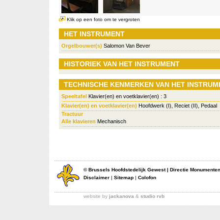
Klik op een foto om te vergroten
HET INSTRUMENT
Orgelbouwer(s)
Salomon Van Bever
HISTORIEK VAN HET INSTRUMENT
TECHNISCHE KENMERKEN VAN HET INSTRUM
Speeltafel
Klavier(en) en voetklavier(en) : 3
Klavier(en) en voetklavier(en)
Hoofdwerk (I), Reciet (II), Pedaal
Tractuur
Alle klavieren
Mechanisch
©
Brussels Hoofdstedelijk Gewest
|
Directie Monumente
Disclaimer
|
Sitemap
|
Colofon
website by
jackanova
&
studio rvb