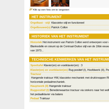
Klik op een foto om te vergroten
HET INSTRUMENT
Orgelkast - stijl
Klassieke stijl en functioneel
Orgelbouwer(s)
Patrick Collon
HISTORIEK VAN HET INSTRUMENT
Historiek
Het instrument van Patrick Collon werd ontworpen voor 
Blankedelle en steunt op de Centraal-Duitse stijl van de 18de eeuw
van 1973...
TECHNISCHE KENMERKEN VAN HET INSTRUM
Speeltafel
Klavier(en) en voetklavier(en) : 3
Klavier(en) en voetklavier(en)
Rug positief (I), Hoofdwerk (II), P
Tractuur
Hangende traktuur HW, klassieke mechaniek met drukknoppen RP
horizontale pedaalmechaniek.
Hauptwerk (II)
Hangende traktuur
Rugpositief (I)
Benedenwaartse tractuur via stekers naar het wel
het pedaalklavier via balans
Pedaal
Traktuur