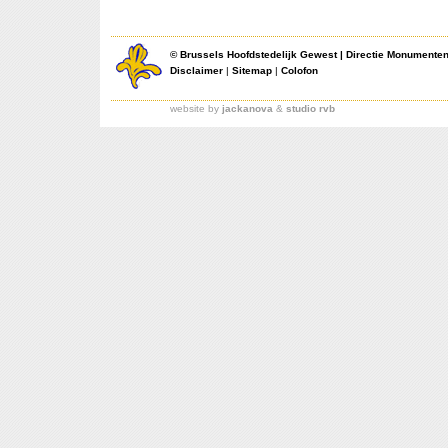
©
Brussels Hoofdstedelijk Gewest
|
Directie Monumente
Disclaimer
|
Sitemap
|
Colofon
website by
jackanova
&
studio rvb