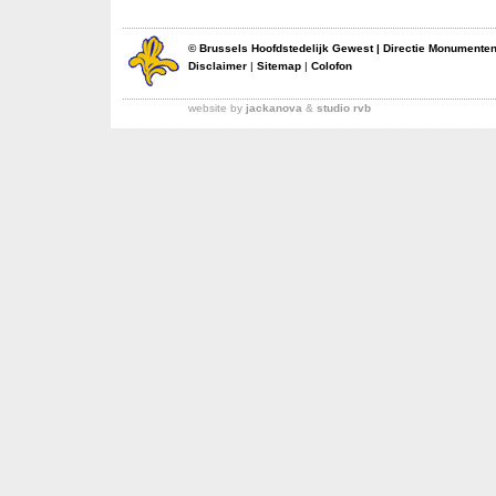
©
Brussels Hoofdstedelijk Gewest
|
Directie Monumente
Disclaimer
|
Sitemap
|
Colofon
website by
jackanova
&
studio rvb