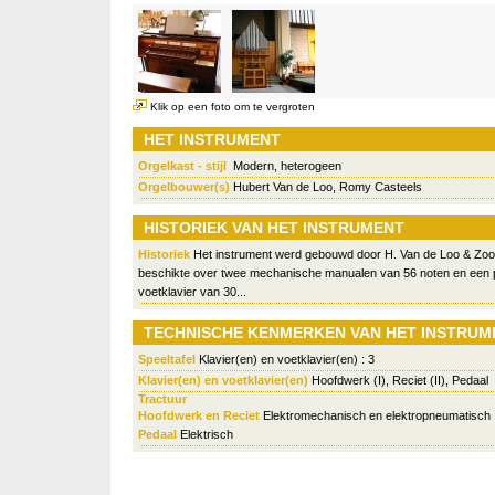
Klik op een foto om te vergroten
HET INSTRUMENT
Orgelkast - stijl
Modern, heterogeen
Orgelbouwer(s)
Hubert Van de Loo, Romy Casteels
HISTORIEK VAN HET INSTRUMENT
Historiek
Het instrument werd gebouwd door H. Van de Loo & Zoo
beschikte over twee mechanische manualen van 56 noten en een
voetklavier van 30...
TECHNISCHE KENMERKEN VAN HET INSTRUM
Speeltafel
Klavier(en) en voetklavier(en) : 3
Klavier(en) en voetklavier(en)
Hoofdwerk (I), Reciet (II), Pedaal
Tractuur
Hoofdwerk en Reciet
Elektromechanisch en elektropneumatisch
Pedaal
Elektrisch