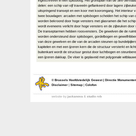
ingeschreven in een spitsboog. Het grondplan van de Sint-Servaask
delen: een schip van vijf traveeën geflankeerd door lagere zijbeuke
uitspringend transept en een koor met kooromgang. Het interieur va
twee bouwlagen: arcaden met spitsbogen scheiden het schip van de
worden bekroond door hoge vensters met glasramen die het schip 
wordt eveneens verlicht door hoge vensters en de zijbeuken door
De transeptarmen hebben roosvensters. De gewelven die de ruim
worden ondersteund door spitsbogen, gordelbogen en gewelfribbe
van deze gewelven en die van de arcaden steunen op bundelpijlers
kapitelen en met een ijzeren kern die de structuur versterkt en lic
buitenkant wordt de structuur gestut door luchtbogen en steunbere
een ijzeren dakkap. De vloer is geplaveid met polygonale witblauwe
©
Brussels Hoofdstedelijk Gewest
|
Directie Monumente
Disclaimer
|
Sitemap
|
Colofon
website by
jackanova
&
studio rvb