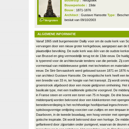
Bouwstijl :
Neogotiek
Bouwperiode :
19de
Bouw
: 1871-1876
Architect
: Gustave Hansotte
Type
: Bescher
besluit van 09/10/2003
Vergroten
ALGEMENE INFORMATIE
Vanaf 1865 stelt burgemeester Dailly voor om de oude kerk van S
vervangen door een nieuw groter kerkgebouw, aangepast aan de 
plaatselijke bevolking. De oude kerk was één van de oudste kerke
van Brussel en ging vermoedelijk terug tot de 13de eeuw. De huid
is typerend voor de architecturale tendens van die periode. Zij com
vormentaal van middeleeuwse gotiek met technieken en materialen
eeuw. De Sint-Servaaskerk werd gebouwd tussen 1871 en 1876 n
van architect Gustave Hansotte. De neogotische kerk heeft een l
een breedte van 33 m, ter hoogte van het transept. Zij wordt omri
groenstrook afgeboord door een mooie gietijzeren omheining. Het i
basilicale type, met een traditionele gotische voorgevel. De midden
in Franse steen en vormt een toren van 75 m hoogte. De drie bou
middenpartij worden bekroond door een klokkentoren met opengew
benedenverdieping is het rechthoekige hoofdportaal ingeschreven 
spitsboogvormige omlijsting voorzien van zuiltjes en een timpaan in
Daarboven, in de tweede bouwlaag, een hoog venster met openge
gotische inspiratie. Dit wordt bekroond door een horloge. De midde
geflankeerd door zijportalen onder puntgevel, waarvan de deuren 