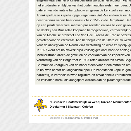
engelen waarvan het origineel bewaard wordt in het Museum van de
het erg duister en blijft er van het oude meubilair niets meer over.
dateren van de laatste heropbouw en geven de kerk zelfs een mode
Annakapel:Deze kapel is opgedragen aan Sint Rita en kende een
geschiedenis sedert haar constructie in 1519 in de Bergstraat. De
op een plaats waar veel mensen passeerden en was te klein gewo
ze dankzij een Brusselse koopman heropgebouwd, vermoedelijk n
van de Mechelse architect Leo Van Heil. Tijdens de Franse bezett
gesloten voor de eredienst. Aan het begin van de 20ste eeuw werd
voor de aanleg van de Noord-Zuid-verbinding en werd ze tijdelijk g
In 1927 werd het bouwwerk bijna volledig gesloopt voor de aanleg 
Mercierstraat, alleen de gevel en de voorkant van de kapel bleven
verbreding van de Bergstraat in 1957 lieten architecten Simon Bri
Brunfaut de voorgevel van de kapel steen voor steen afbreken om
te bouwen achter de Magdalenakapel. De zandstenen kapel is ge
barokstijl, is verdeeld in twee registers en bevat enkele karakteri
de Italiaanse barok die aangepast warden aan de plaatselijke tradit
©
Brussels Hoofdstedelijk Gewest
|
Directie Monumente
Disclaimer
|
Sitemap
|
Colofon
website by
jackanova
&
studio rvb