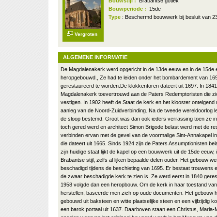
Bouwstijl :
Brabantse gotiek
Bouwperiode :
15de
Type
: Beschermd bouwwerk bij besluit van 2
Vergroten
ALGEMENE INFORMATIE
De Magdalenakerk werd opgericht in de 13de eeuw en in de 15de ee
heropgebouwd., Ze had te leiden onder het bombardement van 16
gerestaureerd te worden.De klokkentoren dateert uit 1697. In 184
Magdalenakerk toevertrouwd aan de Paters Redemptoristen die zi
vestigen. In 1902 heeft de Staat de kerk en het klooster onteigend
aanleg van de Noord-Zuidverbinding. Na de tweede wereldoorlog l
de sloop bestemd. Groot was dan ook ieders verrassing toen ze in 
toch gered werd en architect Simon Brigode belast werd met de res
verbinden ervan met de gevel van de voormalige Sint-Annakapel i
die dateert uit 1665. Sinds 1924 zijn de Paters Assumptionisten bel
zijn huidige staat lijkt de kapel op een bouwwerk uit de 15de eeuw, 
Brabantse stijl, zelfs al lijken bepaalde delen ouder. Het gebouw w
beschadigd tijdens de beschieting van 1695. Er bestaat trouwens
de zwaar beschadigde kerk te zien is. Ze werd eerst in 1840 geres
1958 volgde dan een heropbouw. Om de kerk in haar toestand van
herstellen, baseerde men zich op oude documenten. Het gebouw he
gebouwd uit baksteen en witte plaatselijke steen en een vijfzijdig k
een barok portaal uit 1637. Daarboven staan een Christus, Maria