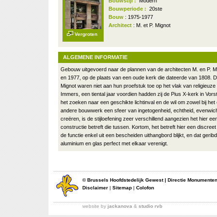
Bouwstijl :
Modern
Bouwperiode :
20ste
Bouw
: 1975-1977
Architect
: M. et P. Mignot
Vergroten
ALGEMENE INFORMATIE
Gebouw uitgevoerd naar de plannen van de architecten M. en P. M
en 1977, op de plaats van een oude kerk die dateerde van 1808. 
Mignot waren niet aan hun proefstuk toe op het vlak van religieuze 
Immers, een tiental jaar voordien hadden zij de Pius X-kerk in Vo
het zoeken naar een geschikte lichtinval en de wil om zowel bij het e
andere bouwwerk een sfeer van ingetogenheid, echtheid, evenwich
creëren, is de stijloefening zeer verschillend aangezien het hier e
constructie betreft die tussen. Kortom, het betreft hier een discre
de functie enkel uit een bescheiden uithangbord blijkt, en dat geribd
aluminium en glas perfect met elkaar verenigt.
©
Brussels Hoofdstedelijk Gewest
|
Directie Monumente
Disclaimer
|
Sitemap
|
Colofon
website by
jackanova
&
studio rvb