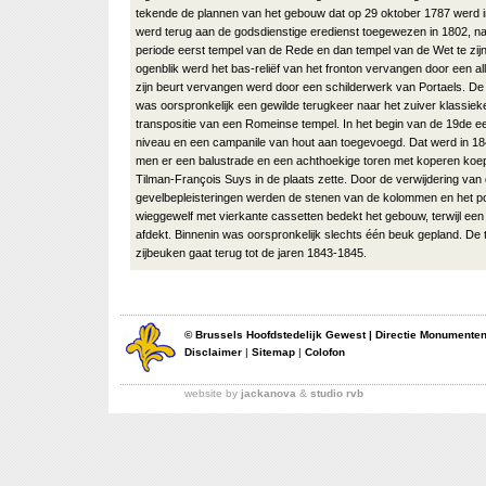
tekende de plannen van het gebouw dat op 29 oktober 1787 werd i
werd terug aan de godsdienstige eredienst toegewezen in 1802, na
periode eerst tempel van de Rede en dan tempel van de Wet te zij
ogenblik werd het bas-reliëf van het fronton vervangen door een al
zijn beurt vervangen werd door een schilderwerk van Portaels. De
was oorspronkelijk een gewilde terugkeer naar het zuiver klassiek
transpositie van een Romeinse tempel. In het begin van de 19de 
niveau en een campanile van hout aan toegevoegd. Dat werd in 184
men er een balustrade en een achthoekige toren met koperen koe
Tilman-François Suys in de plaats zette. Door de verwijdering van
gevelbepleisteringen werden de stenen van de kolommen en het po
wieggewelf met vierkante cassetten bedekt het gebouw, terwijl een
afdekt. Binnenin was oorspronkelijk slechts één beuk gepland. De
zijbeuken gaat terug tot de jaren 1843-1845.
©
Brussels Hoofdstedelijk Gewest
|
Directie Monumente
Disclaimer
|
Sitemap
|
Colofon
website by
jackanova
&
studio rvb