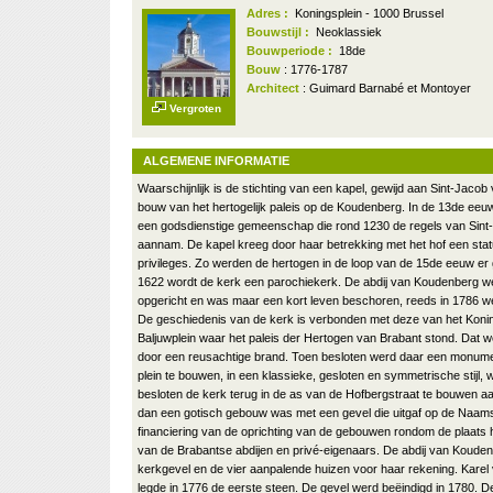
Adres :
Koningsplein - 1000 Brussel
Bouwstijl :
Neoklassiek
Bouwperiode :
18de
Bouw
: 1776-1787
Architect
: Guimard Barnabé et Montoyer
Vergroten
ALGEMENE INFORMATIE
Waarschijnlijk is de stichting van een kapel, gewijd aan Sint-Jaco
bouw van het hertogelijk paleis op de Koudenberg. In de 13de eeuw
een godsdienstige gemeenschap die rond 1230 de regels van Sint
aannam. De kapel kreeg door haar betrekking met het hof een sta
privileges. Zo werden de hertogen in de loop van de 15de eeuw er 
1622 wordt de kerk een parochiekerk. De abdij van Koudenberg w
opgericht en was maar een kort leven beschoren, reeds in 1786 w
De geschiedenis van de kerk is verbonden met deze van het Konin
Baljuwplein waar het paleis der Hertogen van Brabant stond. Dat w
door een reusachtige brand. Toen besloten werd daar een monument
plein te bouwen, in een klassieke, gesloten en symmetrische stijl,
besloten de kerk terug in de as van de Hofbergstraat te bouwen a
dan een gotisch gebouw was met een gevel die uitgaf op de Naam
financiering van de oprichting van de gebouwen rondom de plaats h
van de Brabantse abdijen en privé-eigenaars. De abdij van Koude
kerkgevel en de vier aanpalende huizen voor haar rekening. Karel
legde in 1776 de eerste steen. De gevel werd beëindigd in 1780. D