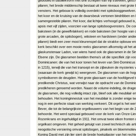
gebouwd in basiliekvorm met drie schepen van vijf traveeën, gesc
pilaren; het brede middenschip bestaat uit twee niveaus met grote
vensters. Het gebouw is volledig overdekt met spitsbooggewelven
het koor en de kruising van de dwarsbeuk vertonen bindribben en l
samengestelde pilaren. Het koor, dat lichtjes verhoogd gebouwd is,
apsis met vijf zijden, voorzien van lange spitsboogvensters. De co
baksteen (in de gewelfvlakken) en rode baksteen (ter hoogte van 
grote arcaden, de spitsbogen), witsteen en hardsteen (onder ander
pilaren) biedt een zeer mooi kleurenspel dat de strakke opbouw en
kerk beschikt over een mooie reeks glasramen afkomstig uit het a
glaskunstenaar Ladon, van wiens hand ook de glasramen in de Sin
Elsene zijn. De glasramen beelden thema’s uit die specifiek zijn v
Dominicanen: die van het koor tonen het leven van Sint-Dominicus (
in 1215), terwijl die van het transept en de zijbeuken de mysterie
(waaraan de kerk gewijd is) weergeven. De glasramen van de hog
symboliseren de deugden. Het grote glasraam van de hoofdgevel te
predikende Christus, wat verwijst naar de opdracht van de Domini
predikheren genoemd worden. Naast de volume-indeling, de drage
de glasramen, die nog volledig intact zijn, bleef ook alle meubilair 
behouden. Het koninginnestuk van het meubilair is zonder enige twij
nog in een perfecte staat van werking verkeert. Dit orgel is het w
Bever, die tot de belangrijkste orgelbouwers van het begin van de
behoorde. Het werd speciaal gebouwd voor de kerk van Onze-Li
Rozenkrans en ingehuldigd in 1911. Het omvat twee eiken fronten d
orgelkast omgeven. Het geheel getuigt van zowel technisch als arti
neogotische versiering omvat spitsbogen, pinakels en bloemmotie
Koning David met zijn lier siert de brede hoekpilaster van het recht