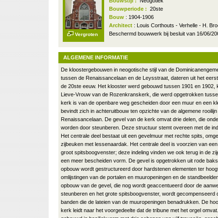
Bouwstijl :
Neogotiek
Bouwperiode :
20ste
Bouw
: 1904-1906
Architect
: Louis Corthouts - Verhelle - H. 
Beschermd bouwwerk bij besluit van 16/06/20
Vergroten
ALGEMENE INFORMATIE
De kloostergebouwen in neogotische stijl van de Dominicanenge
tussen de Renaissancelaan en de Leysstraat, dateren uit het eer
de 20ste eeuw. Het klooster werd gebouwd tussen 1901 en 1902, 
Lieve-Vrouw van de Rozenkranskerk, die werd opgetrokken tusse
kerk is van de openbare weg gescheiden door een muur en een kle
bevindt zich in achteruitbouw ten opzichte van de algemene rooilij
Renaissancelaan. De gevel van de kerk omvat drie delen, die onde
worden door steunberen. Deze structuur stemt overeen met de inde
Het centrale deel bestaat uit een gevelmuur met rechte spits, om
zijbeuken met lessenaardak. Het centrale deel is voorzien van een
groot spitsboogvenster; deze indeling vinden we ook terug in de zijg
een meer bescheiden vorm. De gevel is opgetrokken uit rode bak
opbouw wordt gestructureerd door hardstenen elementen ter hoogt
omlijstingen van de portalen en muuropeningen en de standbeelden
opbouw van de gevel, die nog wordt geaccentueerd door de aanwe
steunberen en het grote spitsboogvenster, wordt gecompenseerd d
banden die de lateien van de muuropeningen benadrukken. De hoo
kerk leidt naar het voorgedeelte dat de tribune met het orgel omvat