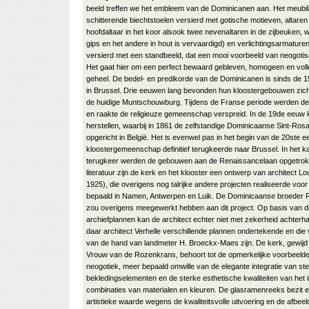
beeld treffen we het embleem van de Dominicanen aan. Het meubil
schitterende biechtstoelen versierd met gotische motieven, altaren
hoofdaltaar in het koor alsook twee nevenaltaren in de zijbeuken, 
gips en het andere in hout is vervaardigd) en verlichtingsarmaturen
versierd met een standbeeld, dat een mooi voorbeeld van neogoti
Het gaat hier om een perfect bewaard gebleven, homogeen en voll
geheel. De bedel- en predikorde van de Dominicanen is sinds de
in Brussel. Drie eeuwen lang bevonden hun kloostergebouwen zich
de huidige Muntschouwburg. Tijdens de Franse periode werden d
en raakte de religieuze gemeenschap verspreid. In de 19de eeuw 
herstellen, waarbij in 1861 de zelfstandige Dominicaanse Sint-Ros
opgericht in België. Het is evenwel pas in het begin van de 20ste 
kloostergemeenschap definitief terugkeerde naar Brussel. In het 
terugkeer werden de gebouwen aan de Renaissancelaan opgetrok
literatuur zijn de kerk en het klooster een ontwerp van architect L
1925), die overigens nog talrijke andere projecten realiseerde voo
bepaald in Namen, Antwerpen en Luik. De Dominicaanse broeder R
zou overigens meegewerkt hebben aan dit project. Op basis van 
archiefplannen kan de architect echter niet met zekerheid achterh
daar architect Verhelle verschillende plannen ondertekende en die 
van de hand van landmeter H. Broeckx-Maes zijn. De kerk, gewij
Vrouw van de Rozenkrans, behoort tot de opmerkelijke voorbeeld
neogotiek, meer bepaald omwille van de elegante integratie van st
bekledingselementen en de sterke esthetische kwaliteiten van het i
combinaties van materialen en kleuren. De glasramenreeks bezit e
artistieke waarde wegens de kwaliteitsvolle uitvoering en de afbeel