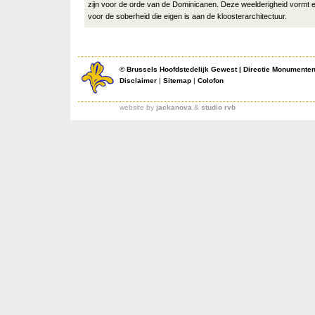
zijn voor de orde van de Dominicanen. Deze weelderigheid vormt 
voor de soberheid die eigen is aan de kloosterarchitectuur.
©
Brussels Hoofdstedelijk Gewest
|
Directie Monumente
Disclaimer
|
Sitemap
|
Colofon
website by
jackanova
&
studio rvb