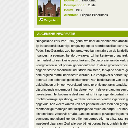
Bouwstijl :
Neogotiek
Bouwperiode :
20ste
Bouw
: 1917
Architect
: Léopold Pepermans
Vergroten
ALGEMENE INFORMATIE
Neogotische kerk van 1915, gebouwd naar de plannen van archite
ligt in een schilderachtige omgeving, op de noordoostelijke oever v
Pede. Sint-Gerardus zou het prototype kunnen zijn van de landelij
nuances na evenwel: het dorp waarvan zij het kenteken of aantrek
hier herleid tot een kleine parochiekern. De decoratie van de kerk
voorgevel en in het portaal geconcentreerd. In deze gevel overhe
ongepleisterde roodbruine industriële baksteen, terwijl de andere 
donkergrijze mortel bepleisterd werden. De voorgevel is perfect 
centraal een achthoekige klokkentoren. Aan beide kanten van de 
dakhellingen prijkt een vooruitspringend torentje met spits tentdak. 
uitspringende ondermuur in hardsteen vormt de overgang tussen 
gevelsteen. Het bovenste deel van het licht inspringende portaal me
trechtervormige spitsboog, werd met een in vierkanten ingedeeld g
opgevuld. Aan weerskanten van het portaal bevindt zich een groepj
rechthoekige raampjes met uitspringende stijlen en dorpel. Ter ho
binnentribune zitten vijf smalle, aaneensluitende gevelopeningen m
eveneens met uitspringende stijlen en dorpel, elk met a.h.v. raam
ingedeeld glasraam. Zodra je voorbij het portaal bent, ontdek je de