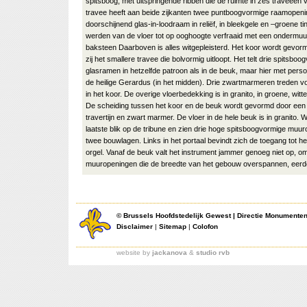
spitsboog, met uitspringende ribben die de ruimte in zes traveeën 
travee heeft aan beide zijkanten twee puntboogvormige raamopen
doorschijnend glas-in-loodraam in reliëf, in bleekgele en –groene ti
werden van de vloer tot op ooghoogte verfraaid met een ondermuur
baksteen Daarboven is alles witgepleisterd. Het koor wordt gevor
zij het smallere travee die bolvormig uitloopt. Het telt drie spitsb
glasramen in hetzelfde patroon als in de beuk, maar hier met per
de heilige Gerardus (in het midden). Drie zwartmarmeren treden vo
in het koor. De overige vloerbedekking is in granito, in groene, witte
De scheiding tussen het koor en de beuk wordt gevormd door een 
travertijn en zwart marmer. De vloer in de hele beuk is in granito
laatste blik op de tribune en zien drie hoge spitsboogvormige muu
twee bouwlagen. Links in het portaal bevindt zich de toegang tot he
orgel. Vanaf de beuk valt het instrument jammer genoeg niet op, o
muuropeningen die de breedte van het gebouw overspannen, eerde
©
Brussels Hoofdstedelijk Gewest
|
Directie Monumente
Disclaimer
|
Sitemap
|
Colofon
website by
jackanova
&
studio rvb