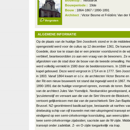
Bouwstijl :
Neobarok
Bouwperiode :
19de
Bouw
: 1864-1867 / 1890-1891
Architect
: Victor Besme et Frédéric Van der R
Vergroten
ALGEMENE INFORMATIE
Op de plaats van de huidige Sint-Joostkerk stond er in de middele
opengesteld werd voor de cultus op 12 december 1361. De kanunn
Goedele, door toe te staan dat er een priester voortdurend in de w
verbleef, beantwoordden zo aan een vraag van de bewoners. Ze 
afgesloten van de stad door de bouw van de tweede omwalling. Het
werd volledig vernield in 1580 door de beeldenstormers. In 1599 
kapel gebouwd. Deze werd vergroot in 1714 en in 1777. Sint-Joos
in 1803. Vanaf 1864 kwam er o.l.v. de architecten Victor Besme e
der Rit een nieuw bouwwerk tot stand dat ingewijd werd in 1867. 
1890-1891 dat de huidige voorgevel oprees, evenals de toren. Beid
van de architect Jules Van Ysendijck. Neobarokke gevelopstand, a
'jezuïetenstijl' en verwant aan die van de Sint-Vincent-de-Bloiskerk;
vertoont gelijkenissen met dat van de parochiekerk Sint-Jan-Baptis
Brussel. NZ-georiënteerd basilicaal type, bestaande uit narthex va
driebeukig schip van vijf traveeën met niet-uitspringend transept 
eindigend op een semi-cirkelvormige koorsluiting, aan weerszijden
twee semi-cirkelvormige zijabsiden; sacristie aan de W-zijde. Midd
transept onder zadeldak. Z- en O-zijde toegankelijk via trap.