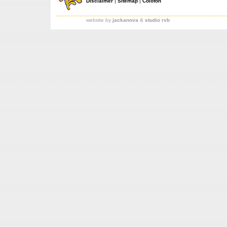
Disclaimer
|
Sitemap
|
Colofon
website by
jackanova
&
studio rvb