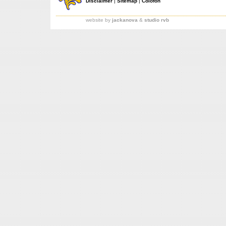
Disclaimer
|
Sitemap
|
Colofon
website by
jackanova
&
studio rvb