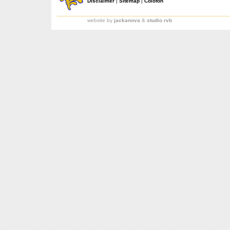
Disclaimer
|
Sitemap
|
Colofon
website by
jackanova
&
studio rvb