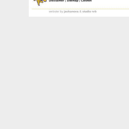
Disclaimer
|
Sitemap
|
Colofon
website by
jackanova
&
studio rvb