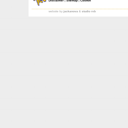
Disclaimer
|
Sitemap
|
Colofon
website by
jackanova
&
studio rvb