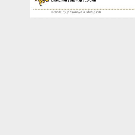
Disclaimer
|
Sitemap
|
Colofon
website by
jackanova
&
studio rvb