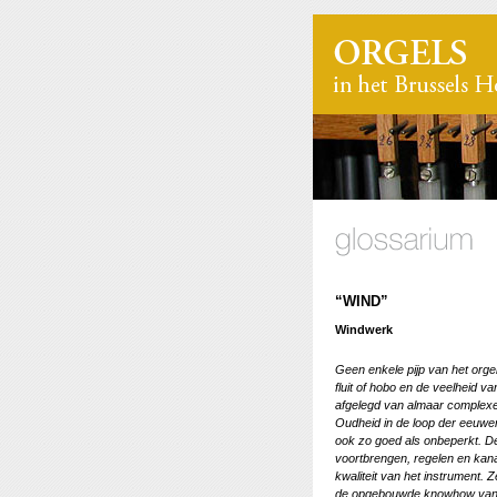
“WIND”
Windwerk
Geen enkele pijp van het orge
fluit of hobo en de veelheid 
afgelegd van almaar complex
Oudheid in de loop der eeuwen
ook zo goed als onbeperkt. De
voortbrengen, regelen en kana
kwaliteit van het instrument. 
de opgebouwde knowhow van a