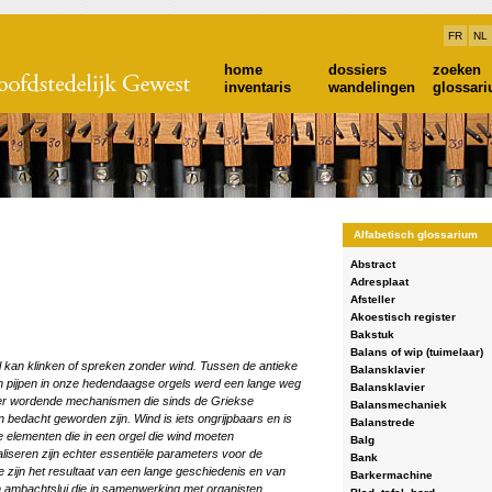
FR
NL
home
dossiers
zoeken
inventaris
wandelingen
glossar
Alfabetisch glossarium
Abstract
Adresplaat
Afsteller
Akoestisch register
Bakstuk
Balans of wip (tuimelaar)
l kan klinken of spreken zonder wind. Tussen de antieke
Balansklavier
van pijpen in onze hedendaagse orgels werd een lange weg
Balansklavier
er wordende mechanismen die sinds de Griekse
Balansmechaniek
 bedacht geworden zijn. Wind is iets ongrijpbaars en is
Balanstrede
 elementen die in een orgel die wind moeten
Balg
liseren zijn echter essentiële parameters voor de
Bank
Ze zijn het resultaat van een lange geschiedenis en van
Barkermachine
mbachtslui die in samenwerking met organisten,