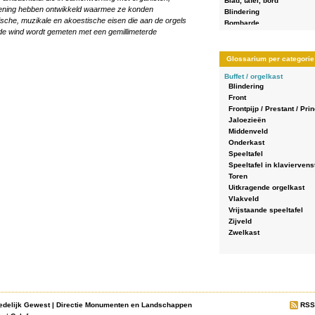
Blad, tafel, bord
ening hebben ontwikkeld waarmee ze konden
Blindering
che, muzikale en akoestische eisen die aan de orgels
Bombarde
de wind wordt gemeten met een gemillimeterde
Borstpositief
Boventoets
Calcantenbel
Glossarium per categorie
Cancellen
Buffet / orgelkast
Chromatisch
Blindering
Crescendopedaal
Front
Dammen
Frontpijp / Prestant / Pri
De klankkleur
Jaloezieën
Diapason (toonhoogte, st
Middenveld
Diatonisch (heletoonsafst
Onderkast
Doksaal
Speeltafel
Druk
Speeltafel in klaviervens
Drukknop
Toren
Echo
Uitkragende orgelkast
Een register trekken
Vlakveld
Een register wegnemen of
Vrijstaande speeltafel
Elektropneumatisch orgel
Zijveld
Front
Zwelkast
Fronton
Frontpijp / Prestant / Princ
Diversen
Galerij
Orgelbouw
Gedeeld (gehalveerd) regi
Renovatie
Gedekte pijp
Restauratie
Geleideoog
Revisie
Geleider (van een kegelven
edelijk Gewest
|
Directie Monumenten en Landschappen
RSS
Intonatie / harmonisering