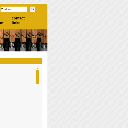
contact
ium
links