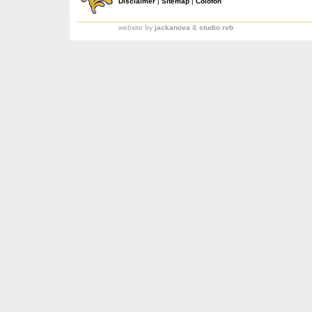
Disclaimer
|
Sitemap
|
Colofon
website by
jackanova
&
studio rvb