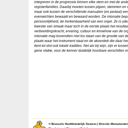
integreren in de progressie binnen elke stem en met de ande
registerfamilies. Daarbij moeten tussen pijpen, stemmen en r
maar ook tussen de verschillende manualen (en pedaal) ee
evenwichten bewaakt en bewaard worden. De intonatie bepa
persoonlijkheid, de herkenbaarheid van een orgel. Ze is uit
kwestie van smaak maar toch in de eerste plaats het resulta
verbeeldingskracht, ervaring, cultuur en knowhow van de o
intonatie mag bovendien niet los staan van de grootte van d
plaats waar het instrument staat en de akoestiek die daar he
kent tot slot ook lokale tradities. Net als bij wijn, zijn er tuss
gene vlakte, voor de kenner duidelijk hoorbare verschillen in
©
Brussels Hoofdstedelijk Gewest
|
Directie Monumente