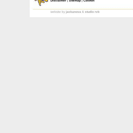
Disclaimer
|
Sitemap
|
Colofon
website by
jackanova
&
studio rvb