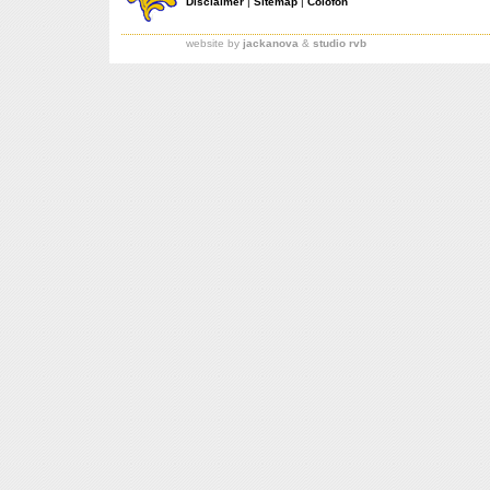
Disclaimer
|
Sitemap
|
Colofon
website by
jackanova
&
studio rvb