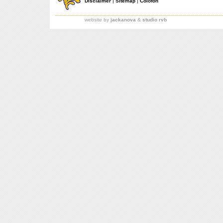
Disclaimer
|
Sitemap
|
Colofon
website by
jackanova
&
studio rvb