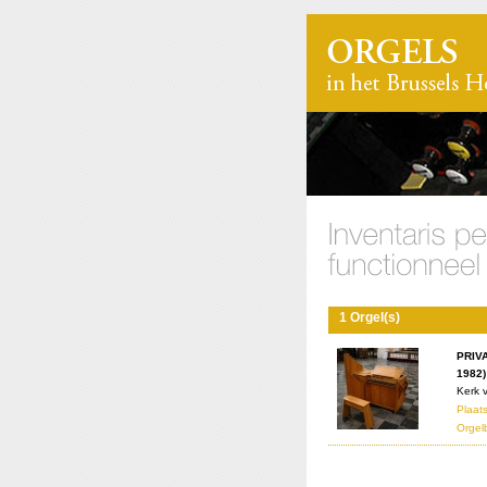
1 Orgel(s)
PRIV
1982)
Kerk 
Plaats
Orgel