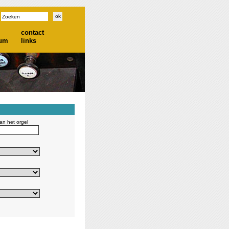
contact
ium
links
n het orgel