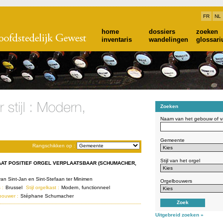
FR
NL
home
dossiers
zoeken
inventaris
wandelingen
glossar
Zoeken
Naam van het gebouw of va
Gemeente
Rangschikken op :
Stijl van het orgel
AAT POSITIEF ORGEL VERPLAATSBAAR (SCHUMACHER,
van Sint-Jan en Sint-Stefaan ter Minimen
Orgelbouwers
 :
Brussel
Stijl orgelkast :
Modern, functionneel
bouwer :
Stéphane Schumacher
Uitgebreid zoeken »