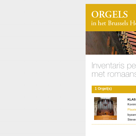
1 Orgel(s)
KLAS
Konin
Plaats
byzan
Steve