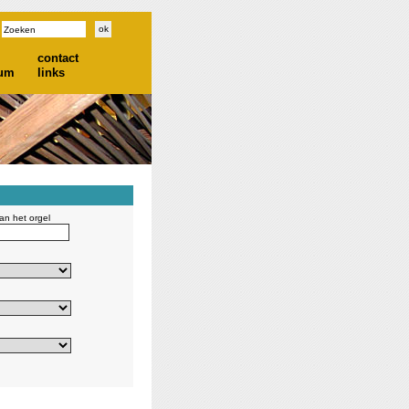
contact
ium
links
n het orgel