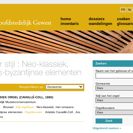
FR
NL
home
dossiers
zoeken
inventaris
wandelingen
glossar
Zoeken
Naam van het gebouw of va
Gemeente
Rangschikken op :
Stijl van het orgel
SIEK ORGEL (CAVAILLÉ-COLL, 1880)
klijk Muziekconservatorium
 :
Brussel
Stijl orgelkast :
Neo-klassiek, met romaans-
Orgelbouwers
tijnse elementen
Orgelbouwer :
Aristide Cavaillé-Coll , Jos
ns
Uitgebreid zoeken »