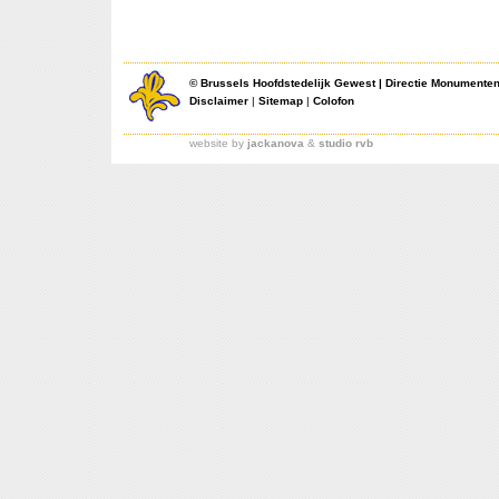
©
Brussels Hoofdstedelijk Gewest
|
Directie Monumente
Disclaimer
|
Sitemap
|
Colofon
website by
jackanova
&
studio rvb