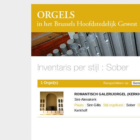
1 Orgel(s)
Rangschikken op :
ROMANTISCH GALERIJORGEL (KERKHO
Sint-Alenakerk
Plaats :
Sint-Gillis
Stijl orgelkast :
Sober
O
Kerkhoff