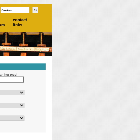
contact
ium
links
n het orgel