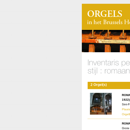
2 Orgel(s)
ROMA
1922)
Sint-
Plaats
Orgel
ROMA
Grote