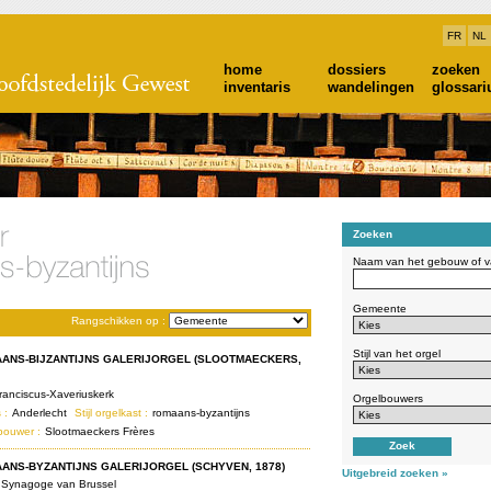
FR
NL
home
dossiers
zoeken
inventaris
wandelingen
glossar
Zoeken
Naam van het gebouw of va
Gemeente
Rangschikken op :
Stijl van het orgel
ANS-BIJZANTIJNS GALERIJORGEL (SLOOTMAECKERS,
Franciscus-Xaveriuskerk
Orgelbouwers
 :
Anderlecht
Stijl orgelkast :
romaans-byzantijns
bouwer :
Slootmaeckers Frères
ANS-BYZANTIJNS GALERIJORGEL (SCHYVEN, 1878)
Uitgebreid zoeken »
 Synagoge van Brussel