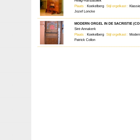
Heilig-Hartbasiliek
Plaats :
Koekelberg
Stijl orgelkast :
Klassi
Jozef Loncke
MODERN ORGEL IN DE SACRISTIE (CO
Sint-Annakerk
Plaats :
Koekelberg
Stijl orgelkast :
Moder
Patrick Collon