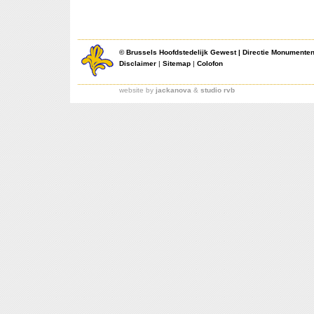
©
Brussels Hoofdstedelijk Gewest
|
Directie Monumente
Disclaimer
|
Sitemap
|
Colofon
website by
jackanova
&
studio rvb