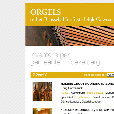
3 Orgel(s)
Rangschikken op :
MODERN GROOT KOORORGEL (LONCKE
Heilig-Hartbasiliek
Plaats :
Koekelberg
Stijl orgelkast :
Modern
op sokkel
Orgelbouwer :
Jozef Loncke , P
Gérard Loncke , Gabriel Loncke
KLASSIEK KOORORGEL, IN DE CRYPTE