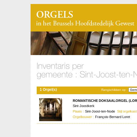
1 Orgel(s)
Rangschikken op :
ROMANTISCHE DOKSAALORGEL (LORE
Sint-Joostkerk
Plaats :
Sint-Joost-ten-Node
Stijl orgelkast
Orgelbouwer :
François-Bernard Loret