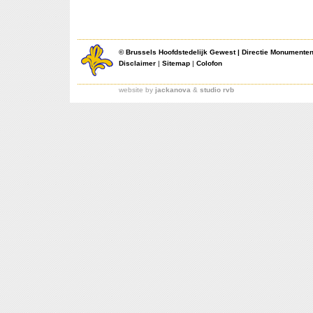
©
Brussels Hoofdstedelijk Gewest
|
Directie Monumente
Disclaimer
|
Sitemap
|
Colofon
website by
jackanova
&
studio rvb