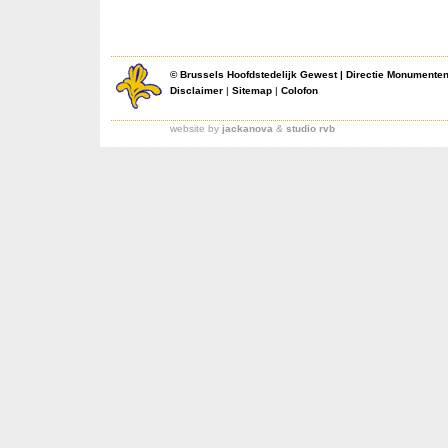
©
Brussels Hoofdstedelijk Gewest
|
Directie Monumente
Disclaimer
|
Sitemap
|
Colofon
website by
jackanova
&
studio rvb