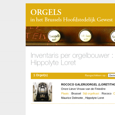
1 Orgel(s)
Rangschikken op :
ROCOCO GALERIJORGEL (LORET/THOM
Onze-Lieve-Vrouw van de Finistère
Plaats :
Brussel
Stijl orgelkast :
Rococo
O
Maurice Delmotte , Hippolyte Loret