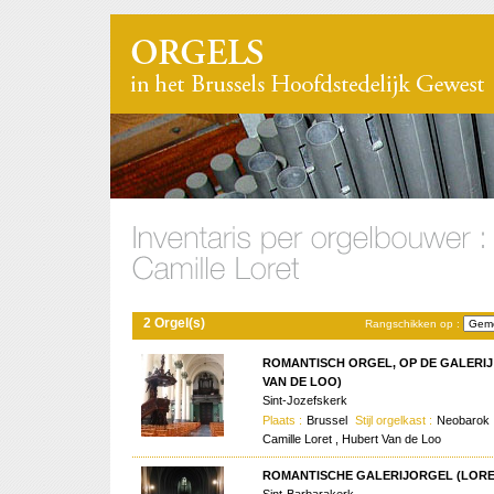
2 Orgel(s)
Rangschikken op :
ROMANTISCH ORGEL, OP DE GALERIJ (
VAN DE LOO)
Sint-Jozefskerk
Plaats :
Brussel
Stijl orgelkast :
Neobarok
Camille Loret , Hubert Van de Loo
ROMANTISCHE GALERIJORGEL (LORET