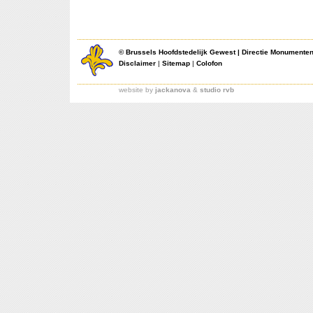
©
Brussels Hoofdstedelijk Gewest
|
Directie Monumente
Disclaimer
|
Sitemap
|
Colofon
website by
jackanova
&
studio rvb