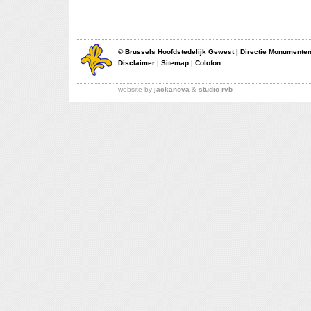
©
Brussels Hoofdstedelijk Gewest
|
Directie Monumente
Disclaimer
|
Sitemap
|
Colofon
website by
jackanova
&
studio rvb