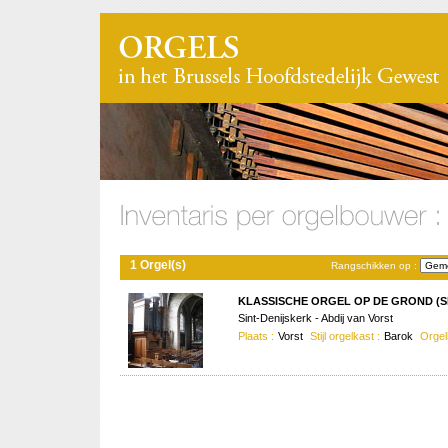
1 Orgel(s)
Rangschikken op :
KLASSISCHE ORGEL OP DE GROND (S
Sint-Denijskerk - Abdij van Vorst
Plaats :
Vorst
Stijl orgelkast :
Barok
Orgel