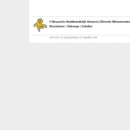
©
Brussels Hoofdstedelijk Gewest
|
Directie Monumente
Disclaimer
|
Sitemap
|
Colofon
website by
jackanova
&
studio rvb