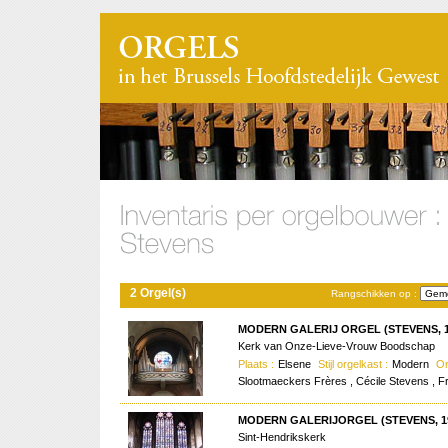
2 Orgel(s)
Rangschikken op :
MODERN GALERIJ ORGEL (STEVENS, 1
Kerk van Onze-Lieve-Vrouw Boodschap
Plaats :
Elsene
Stijl orgelkast :
Modern
Or
Slootmaeckers Frères , Cécile Stevens , 
MODERN GALERIJORGEL (STEVENS, 1
Sint-Hendrikskerk