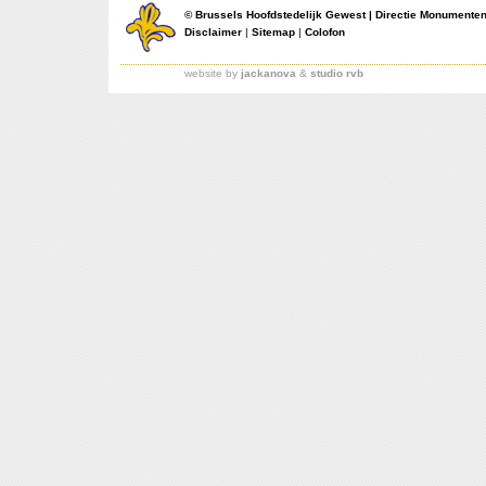
©
Brussels Hoofdstedelijk Gewest
|
Directie Monumente
Disclaimer
|
Sitemap
|
Colofon
website by
jackanova
&
studio rvb