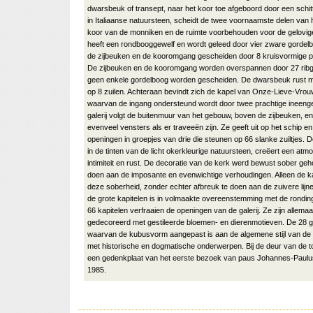
dwarsbeuk of transept, naar het koor toe afgeboord door een schi
in Italiaanse natuursteen, scheidt de twee voornaamste delen van 
koor van de monniken en de ruimte voorbehouden voor de gelovi
heeft een rondbooggewelf en wordt geleed door vier zware gordelb
de zijbeuken en de kooromgang gescheiden door 8 kruisvormige pij
De zijbeuken en de kooromgang worden overspannen door 27 ribg
geen enkele gordelboog worden gescheiden. De dwarsbeuk rust me
op 8 zuilen. Achteraan bevindt zich de kapel van Onze-Lieve-Vro
waarvan de ingang ondersteund wordt door twee prachtige ineenge
galerij volgt de buitenmuur van het gebouw, boven de zijbeuken, en
evenveel vensters als er traveeën zijn. Ze geeft uit op het schip en
openingen in groepjes van drie die steunen op 66 slanke zuiltjes. 
in de tinten van de licht okerkleurige natuursteen, creëert een at
intimiteit en rust. De decoratie van de kerk werd bewust sober ge
doen aan de imposante en evenwichtige verhoudingen. Alleen de k
deze soberheid, zonder echter afbreuk te doen aan de zuivere lijn
de grote kapitelen is in volmaakte overeenstemming met de rondi
66 kapitelen verfraaien de openingen van de galerij. Ze zijn allemaa
gedecoreerd met gestileerde bloemen- en dierenmotieven. De 28 gr
waarvan de kubusvorm aangepast is aan de algemene stijl van de k
met historische en dogmatische onderwerpen. Bij de deur van de t
een gedenkplaat van het eerste bezoek van paus Johannes-Paulus 
1985.