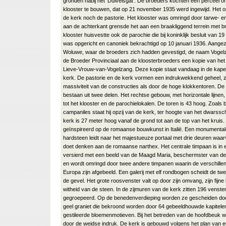
gronden nabij het ‘Duivelsgat’. De broeders kochten een perceel 
klooster te bouwen, dat op 21 november 1935 werd ingewijd. Het 
de kerk noch de pastorie. Het klooster was omringd door tarwe- e
aan de achterkant grensde het aan een braakliggend terrein met b
klooster huisvestte ook de parochie die bij koninklijk besluit van 
was opgericht en canoniek bekrachtigd op 10 januari 1936. Aangez
Woluwe, waar de broeders zich hadden gevestigd, de naam Vogel
de Broeder Provinciaal aan de kloosterbroeders een kopie van he
Lieve-Vrouw-van-Vogelzang. Deze kopie staat vandaag in de kapel
kerk. De pastorie en de kerk vormen een indrukwekkend geheel, 
massiviteit van de constructies als door de hoge klokkentoren. 
bestaan uit twee delen. Het rechtse gebouw, met horizontale lijnen
tot het klooster en de parochielokalen. De toren is 43 hoog. Zoals bi
campaniles staat hij opzij van de kerk, ter hoogte van het dwarssc
kerk is 27 meter hoog vanaf de grond tot aan de top van het kruis. D
geïnspireerd op de romaanse bouwkunst in Italië. Een monumentale
hardsteen leidt naar het majestueuze portaal met drie deuren waarv
doet denken aan de romaanse narthex. Het centrale timpaan is in e
versierd met een beeld van de Maagd Maria, beschermster van de
en wordt omringd door twee andere timpanen waarin de verschille
Europa zijn afgebeeld. Een galerij met elf rondbogen scheidt de tw
de gevel. Het grote roosvenster valt op door zijn omvang, zijn fijne 
witheid van de steen. In de zijmuren van de kerk zitten 196 venster
gegroepeerd. Op de benedenverdieping worden ze gescheiden door 
geel graniet die bekroond worden door 64 gebeeldhouwde kapitelen
gestileerde bloemenmotieven. Bij het betreden van de hoofdbeuk w
door de weidse indruk. De kerk is gebouwd volgens het plan van ee