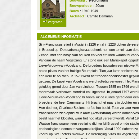
Bouwstijl :
Neoromaans
Bouwperiode :
20ste
Bouw
: 1940-1949
Architect
: Camille Damman
Vergroten
ALGEMENE INFORMATIE
Sint-Franciscus stierf in Assisi in 1226 en al in 1228 doken de ee
in Brussel op. De stadsmagistraat schonk hen een terrein aan de 
Zenne, met een bosje van beuken en veel struiken waarin tal van 
Vandaar de naam Vogelzang. Er stond ook een Mariakapel, opged
Lieve-Vrouw-van-Vogelzang. De broeders bouwden een nieuwe Mar
op de plaats van het huidige Beursplein. Tien jaar later besloten z
een kerk te bouwen. In 1579 werd het franciscanenklooster geplu
geuzen. De kapel van Vogelzang werd volledig verwoest. Het Mari
gelukkig gered door Jan van Linthout. Tussen 1585 en 1796 werd h
meermaals verbouwd, vernield en uitgebreid. In januari 1797 werd
Lieve-Vrouw-van-Vogelzang bij toeval uit de ruïnes gered door een
broeders, de heer Cammaerts. Hij bracht het naar zijn dochter en 
Hun dochter, Charlotte Beulens, erfde het beeld. Toen ze later ver
franciscanen zich opnieuw in Aalst (Artoisstraat) waren komen ves
beeld naar het klooster, waar het nog altijd vereerd wordt. Vanaf 
Waalse franciscanen een vestiging dichter bij Brussel om de studies
en theologiestudenten te vergemakkelijken. Vanaf 1929 richtten ze 
vooral op Sint-Pieters-Woluwe. De vereniging ‘Villas du Vogelzang’