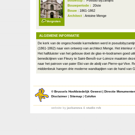
Bouwstijl :
Pseudo Byzantijns
Bouwperiode :
20ste
Bouw
: 1861-1862
Architect
: Antoine Menge
Vergroten
ALGEMENE INFORMATIE
De kerk van de ongeschoeide karmelieten werd in pseudobyzantijn
(1861-1862) naar een ontwerp van architect Menge. Het interieur no
Het halfduister van het gebouw doet de glas-in-loodramen goed ui
benedictijnen van Fleury te Saint-Benoît-sur-Loireze maakten deze 
naar het patroon van pater Eloi van de abdij van Pierre-qui-Vive. 
middenbeuk hangen drie moderne wandtapijten van de hand van Gi
©
Brussels Hoofdstedelijk Gewest
|
Directie Monumente
Disclaimer
|
Sitemap
|
Colofon
website by
jackanova
&
studio rvb