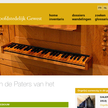
FR
NL
home
dossiers
zoeken
inventaris
wandelingen
glossar
Orgel(s) aanwezig in dit 
GALER
1913)
 GEBOUW
Orgelb