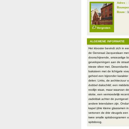
Adres :
Bouwper
Bouw
: 
Vergroten
ALGEMENE INFORMATIE
Het klooster bevindt zich in e
de Generaal Jacqueslaan met 
doorschijnende, smoezelige b
gevelopeningen aan de straat
trieste sfeer met. Desondanks
baksteen met de lichtgele voeg
geheel een bijzonder karakter 
delen: Links, de architectuur
dubbel dakschild; een middel
rooilijn staat, maar waarvan 
slotte, een vermoedelijk recen
zadeldak achter de puntgevel 
andere leiendaken zijn. Onda
kapel (drie kleine glasramen 
vertonen de drie vleugels een
twee smalle spitsboogramen v
spitsboog.