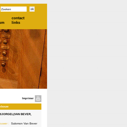
contact
ium
links
Imprimer
gebouw
IJORGEL(VAN BEVER,
ouwer :
Salomon Van Bever