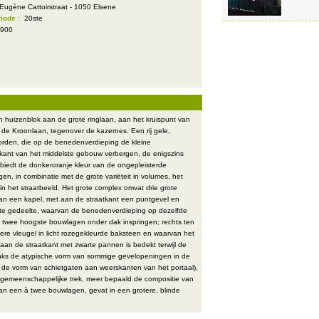
Eugène Cattoirstraat - 1050 Elsene
iode :
20ste
1900
en huizenblok aan de grote ringlaan, aan het kruispunt van
de Kroonlaan, tegenover de kazernes. Een rij gele,
orden, die op de benedenverdieping de kleine
kant van het middelste gebouw verbergen, de enigszins
 biedt de donkeroranje kleur van de ongepleisterde
en, in combinatie met de grote variëteit in volumes, het
in het straatbeeld. Het grote complex omvat drie grote
 van een kapel, met aan de straatkant een puntgevel en
ste gedeelte, waarvan de benedenverdieping op dezelfde
de twee hoogste bouwlagen onder dak inspringen; rechts ten
tere vleugel in licht rozegekleurde baksteen en waarvan het
aan de straatkant met zwarte pannen is bedekt terwijl de
nks de atypische vorm van sommige gevelopeningen in de
in de vorm van schietgaten aan weerskanten van het portaal),
 gemeenschappelijke trek, meer bepaald de compositie van
an een à twee bouwlagen, gevat in een grotere, blinde