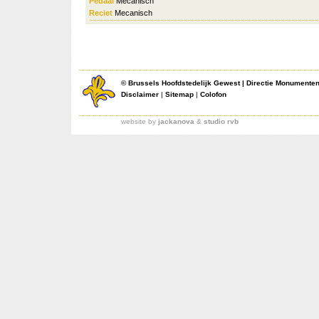
Pedaal
Mecanisch
Reciet
Mecanisch
©
Brussels Hoofdstedelijk Gewest
|
Directie Monumente
Disclaimer
|
Sitemap
|
Colofon
website by
jackanova
&
studio rvb