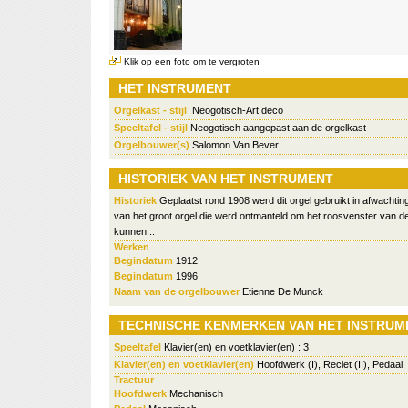
Klik op een foto om te vergroten
HET INSTRUMENT
Orgelkast - stijl
Neogotisch-Art deco
Speeltafel - stijl
Neogotisch aangepast aan de orgelkast
Orgelbouwer(s)
Salomon Van Bever
HISTORIEK VAN HET INSTRUMENT
Historiek
Geplaatst rond 1908 werd dit orgel gebruikt in afwachti
van het groot orgel die werd ontmanteld om het roosvenster van de 
kunnen...
Werken
Begindatum
1912
Begindatum
1996
Naam van de orgelbouwer
Etienne De Munck
TECHNISCHE KENMERKEN VAN HET INSTRUM
Speeltafel
Klavier(en) en voetklavier(en) : 3
Klavier(en) en voetklavier(en)
Hoofdwerk (I), Reciet (II), Pedaal
Tractuur
Hoofdwerk
Mechanisch