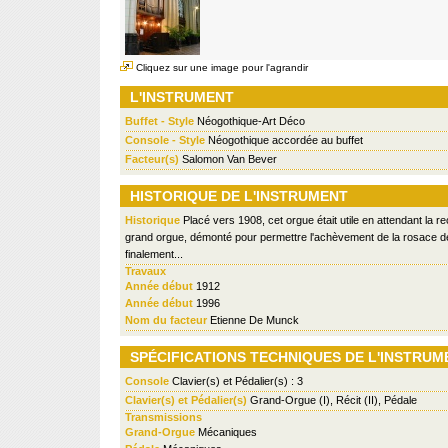
Cliquez sur une image pour l'agrandir
L'INSTRUMENT
Buffet - Style
Néogothique-Art Déco
Console - Style
Néogothique accordée au buffet
Facteur(s)
Salomon Van Bever
HISTORIQUE DE L'INSTRUMENT
Historique
Placé vers 1908, cet orgue était utile en attendant la r
grand orgue, démonté pour permettre l'achèvement de la rosace de t
finalement...
Travaux
Année début
1912
Année début
1996
Nom du facteur
Etienne De Munck
SPÉCIFICATIONS TECHNIQUES DE L'INSTRUM
Console
Clavier(s) et Pédalier(s) : 3
Clavier(s) et Pédalier(s)
Grand-Orgue (I), Récit (II), Pédale
Transmissions
Grand-Orgue
Mécaniques