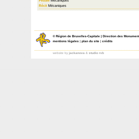
Pédale
Mécaniques
Récit
Mécaniques
©
Région de Bruxelles-Capitale
|
Direction des Monument
mentions légales
|
plan du site
|
crédits
website by
jackanova
&
studio rvb