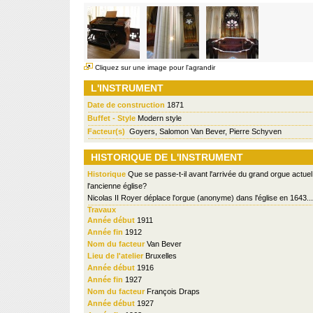
Cliquez sur une image pour l'agrandir
L'INSTRUMENT
Date de construction
1871
Buffet - Style
Modern style
Facteur(s)
Goyers, Salomon Van Bever, Pierre Schyven
HISTORIQUE DE L'INSTRUMENT
Historique
Que se passe-t-il avant l'arrivée du grand orgue actue
l'ancienne église?
Nicolas II Royer déplace l'orgue (anonyme) dans l'église en 1643...
Travaux
Année début
1911
Année fin
1912
Nom du facteur
Van Bever
Lieu de l'atelier
Bruxelles
Année début
1916
Année fin
1927
Nom du facteur
François Draps
Année début
1927