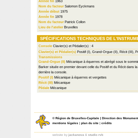
Année fin
1963
Nom du facteur
Salomon Eyckmans
Année début
1975
Année fin
1978
Nom du facteur
Patrick Collon
Lieu de l'atelier
Bruxelles
SPÉCIFICATIONS TECHNIQUES DE L'INSTRUM
Console
Clavier(s) et Pédalier(s) : 4
Clavier(s) et Pédalier(s)
Positif (I), Grand-Orgue (II), Récit (III), 
Transmissions
Grand-Orgue (II)
Mécanique à équerres et abrégé sous le sommi
Barker située en premier devant celle du Positif et du Récit dans l
derrière la console.
Positif (I)
Mécanique à équerres et vergettes
Récit (III)
Mécanique
Pédale
Mécanique
©
Région de Bruxelles-Capitale
|
Direction des Monument
mentions légales
|
plan du site
|
crédits
website by
jackanova
&
studio rvb