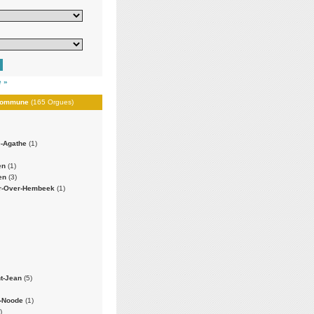
 »
r commune
(165 Orgues)
e-Agathe
(1)
en
(1)
ken
(3)
er-Over-Hembeek
(1)
nt-Jean
(5)
n-Noode
(1)
)