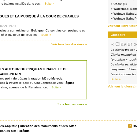
rs étaient installés dans ses...
Suite »
+
Uccle
(8)
+
Watermael-Boit
+
Woluwe-Saint-
GUES ET LA MUSIQUE À LA COUR DE CHARLES
+
Woluwe-Saint-P
nvier 1970
Voir tout l'inventair
cles a son origine en Belgique. Ce sont les compositeurs et
ncé la musique de tous les...
Suite »
Glossaire
« Clavier »
Voir tous les dossiers »
Le clavier tire son
Clavier manuel ou à
l’organiste « touch
Le clavier est div
ES AUTOUR DU CINQUANTENAIRE ET DE
comprenant 7 touc
AINT-PIERRE
faisant sonner les 
me point de départ la
station Métro Merode
.
Suite »
 pied à travers le parc du Cinquantenaire vers
l’église
Voir tout le glossai
cains
, avenue de la Renaissance,...
Suite »
Tous les parcours »
les-Capitale
|
Direction des Monuments et des Sites
RS
plan du site
|
crédits