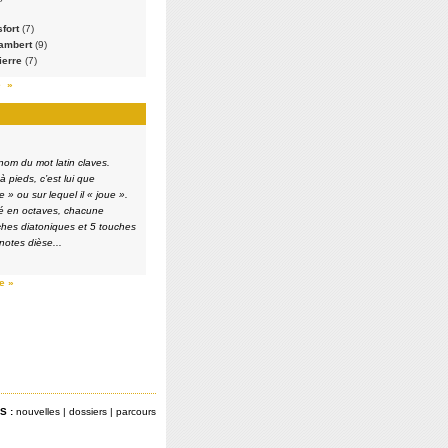
sfort
(7)
Lambert
(9)
ierre
(7)
e »
 nom du mot latin claves.
 pieds, c’est lui que
e » ou sur lequel il « joue ».
isé en octaves, chacune
hes diatoniques et 5 touches
notes dièse...
re »
S :
nouvelles
|
dossiers
|
parcours