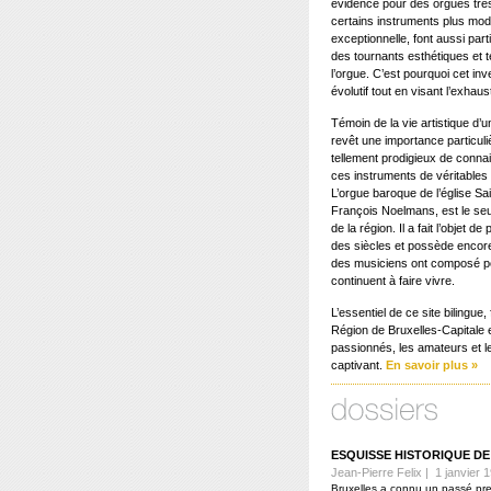
évidence pour des orgues très
certains instruments plus mod
exceptionnelle, font aussi part
des tournants esthétiques et 
l’orgue. C’est pourquoi cet in
évolutif tout en visant l’exhaust
Témoin de la vie artistique d’
revêt une importance particuli
tellement prodigieux de connai
ces instruments de véritables
L’orgue baroque de l’église S
François Noelmans, est le seul
de la région. Il a fait l’objet 
des siècles et possède encor
des musiciens ont composé po
continuent à faire vivre.
L’essentiel de ce site bilingue
Région de Bruxelles-Capitale e
passionnés, les amateurs et l
captivant.
En savoir plus »
ESQUISSE HISTORIQUE D
Jean-Pierre Felix | 1 janvier 
Bruxelles a connu un passé pre