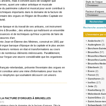
 anciens, mais il convient aussi de souligner que
Style de l'orgue
ernes, ayant une valeur artistique et musicale
ie du patrimoine culturel et musical pour avoir contribué à
Facteur d'orgues
techniques importants dans le domaine de la facture de
ventaire des orgues en Région de Bruxelles-Capitale est
ivité.
une époque et du travail de ses artisans, cet instrument
Recherche avancée
ère à Bruxelles ; des artisans qui maîtrisent un ensemble
ssances et de techniques qu’il leur a permis de faire de
L'inventaire pa
 œuvres d’art.
+
Anderlecht
(7)
aints-Jean-et-Étienne des Minimes, construit en 1681 par
+
Auderghem
(3)
 orgue baroque d’époque de la capitale et le plus ancien
+
Berchem-Saint
de plusieurs remises en état et transformations au cours
+
Bruxelles
(57)
e de nombreux éléments intéressants. Parallèlement,
+
Bruxelles-Haer
ur l’orgue une œuvre considérable que les organistes
+
Bruxelles-Lae
+
Bruxelles-Ned
, français-néerlandais, présente l’inventaire des orgues en
+
Etterbeek
(3)
t constitue ainsi une mine d’informations pour tous les
+
Evere
(2)
es néophytes qui souhaitent découvrir cet univers
+
Forest
(5)
+
Ganshoren
(2)
+
Ixelles
(17)
+
Jette
(5)
+
Koekelberg
(3)
+
Molenbeek-Sai
+
Saint-Gilles
(2)
E LA FACTURE D'ORGUES À BRUXELLES
+
Saint-Josse-te
1970
+
Schaerbeek
(16
stigieux dans le domaine de la facture d'orgues. Dès le