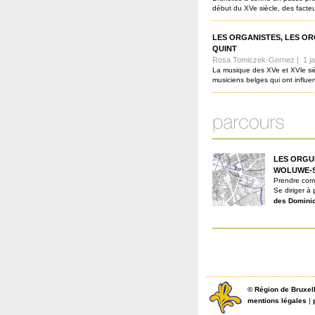
début du XVe siècle, des facteu
LES ORGANISTES, LES OR
QUINT
Rosa Tomiczek-Gernez | 1 ja
La musique des XVe et XVle siè
musiciens belges qui ont influe
LES ORGU
WOLUWE-S
Prendre com
Se diriger à
des Domini
©
Région de Bruxel
mentions légales
|