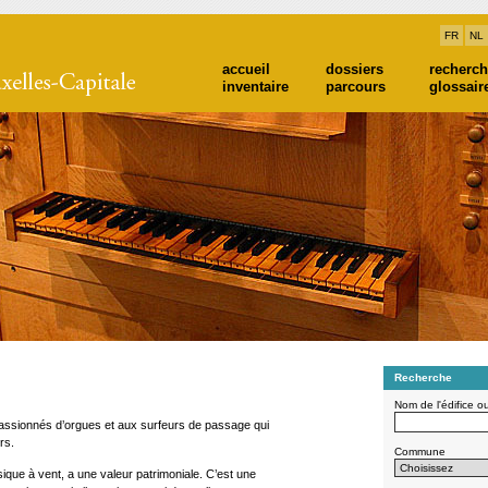
FR
NL
accueil
dossiers
recherc
inventaire
parcours
glossair
Recherche
Nom de l'édifice o
passionnés d’orgues et aux surfeurs de passage qui
rs.
Commune
ique à vent, a une valeur patrimoniale. C’est une