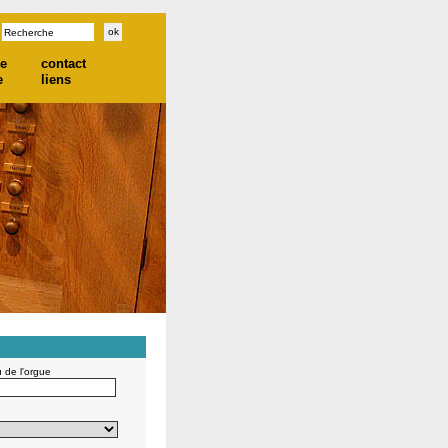
he
contact
e
liens
u de l'orgue