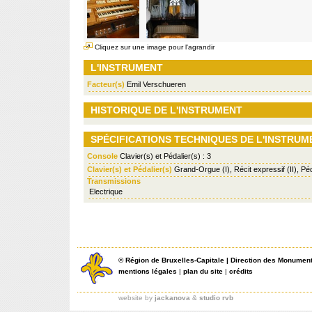
Cliquez sur une image pour l'agrandir
L'INSTRUMENT
Facteur(s)
Emil Verschueren
HISTORIQUE DE L'INSTRUMENT
SPÉCIFICATIONS TECHNIQUES DE L'INSTRUM
Console
Clavier(s) et Pédalier(s) : 3
Clavier(s) et Pédalier(s)
Grand-Orgue (I), Récit expressif (II), Péd
Transmissions
Electrique
©
Région de Bruxelles-Capitale
|
Direction des Monument
mentions légales
|
plan du site
|
crédits
website by
jackanova
&
studio rvb