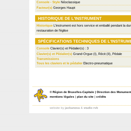
Console - Style
Néoclassique
Facteur(s)
Georges Haupt
HISTORIQUE DE L'INSTRUMENT
Historique
L'instrument est hors service et emballé pendant la du
restauration de l'église
SPÉCIFICATIONS TECHNIQUES DE L'INSTRUM
Console
Clavier(s) et Pédalier(s) : 3
Clavier(s) et Pédalier(s)
Grand-Orgue (I), Récit (II), Pédale
Transmissions
Tous les claviers et le pédalier
Electro-pneumatique
©
Région de Bruxelles-Capitale
|
Direction des Monument
mentions légales
|
plan du site
|
crédits
website by
jackanova
&
studio rvb