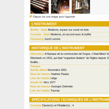
Cliquez sur une image pour l'agrandir
L'INSTRUMENT
Buffet - Style
Moderne, tuyaux sur socle en bois
Console - Style
Moderne, en accord avec le buffet
Facteur(s)
Jozef Loncke
HISTORIQUE DE L'INSTRUMENT
Historique
A l'époque de la construction de l'orgue, c'était Albert V
Etterbeek en 1915, qui était "organiste-titulaire" de l'église depuis 
feuillet...
Travaux
Année début
Novembre 2001
Nom du facteur
Hadrien Paulus
Lieu de l'atelier
Liège
Année fin
Vers 1977
Nom du facteur
Georges Delmotte
Lieu de l'atelier
Tournai
SPÉCIFICATIONS TECHNIQUES DE L'INSTRUM
Console
Clavier(s) et Pédalier(s) : 4