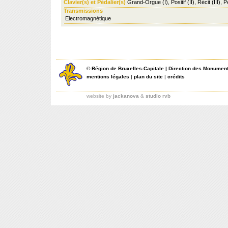
Clavier(s) et Pédalier(s)
Grand-Orgue (I), Positif (II), Récit (III), 
Transmissions
Electromagnétique
©
Région de Bruxelles-Capitale
|
Direction des Monument
mentions légales
|
plan du site
|
crédits
website by
jackanova
&
studio rvb