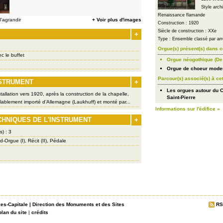
Style arch
Renaissance flamande
'agrandir
+ Voir plus d'images
Construction : 1920
Siècle de construction : XXe
+
Type : Ensemble classé par arr
Orgue(s) présent(s) dans c
c le buffet
Orgue néogothique (De 
Orgue de choeur moder
Parcour(s) associé(s) à ce
NSTRUMENT
+
Les orgues autour du 
allation vers 1920, après la construction de la chapelle,
Saint-Pierre
lablement importé d’Allemagne (Laukhuff) et monté par...
Informations sur l'édifice »
CHNIQUES DE L'INSTRUMENT
+
s) : 3
-Orgue (I), Récit (II), Pédale
les-Capitale
|
Direction des Monuments et des Sites
RS
plan du site
|
crédits