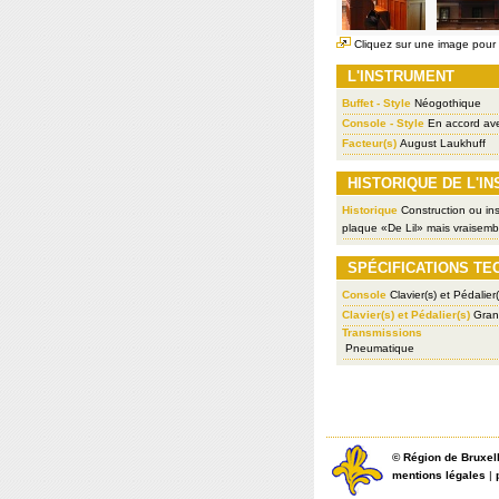
Cliquez sur une image pour l
L'INSTRUMENT
Buffet - Style
Néogothique
Console - Style
En accord ave
Facteur(s)
August Laukhuff
HISTORIQUE DE L'I
Historique
Construction ou inst
plaque «De Lil» mais vraisemb
SPÉCIFICATIONS TE
Console
Clavier(s) et Pédalier(
Clavier(s) et Pédalier(s)
Grand
Transmissions
Pneumatique
©
Région de Bruxel
mentions légales
|