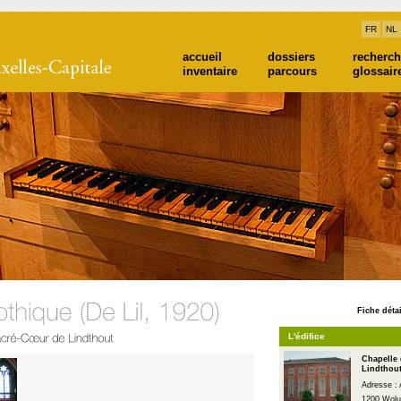
FR
NL
accueil
dossiers
recherc
inventaire
parcours
glossair
Fiche détai
L'édifice
Chapelle 
Lindthou
Adresse : 
1200 Wolu