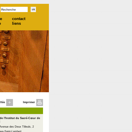
he
contact
e
liens
llée
Imprimer
de l'Institut du Sacré-Cœur de
t
Avenue des Deux Tilleuls, 2
we-Saint-Lambert