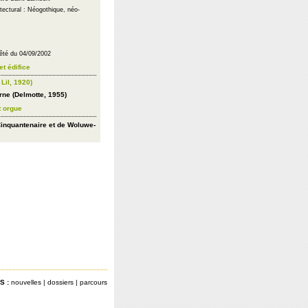
itectural : Néogothique, néo-
êté du 04/09/2002
et édifice
Lil, 1920)
ne (Delmotte, 1955)
t orgue
Cinquantenaire et de Woluwe-
S :
nouvelles
|
dossiers
|
parcours