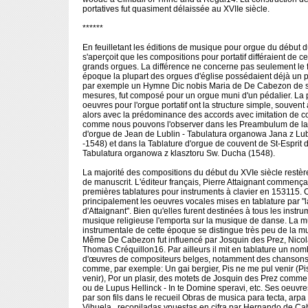
portatives fut quasiment délaissée au XVIIe siècle.
******
En feuilletant les éditions de musique pour orgue du début d
s'aperçoit que les compositions pour portatif différaient de ce
grands orgues. La différence ne concerne pas seulement le fa
époque la plupart des orgues d'église possédaient déjà un p
par exemple un Hymne Dic nobis Maria de De Cabezon de 
mesures, fut composé pour un orgue muni d'un pédalier. La 
oeuvres pour l'orgue portatif ont la structure simple, souvent
alors avec la prédominance des accords avec imitation de co
comme nous pouvons l'observer dans les Preambulum de la
d'orgue de Jean de Lublin - Tabulatura organowa Jana z Lu
-1548) et dans la Tablature d'orgue de couvent de St-Esprit 
Tabulatura organowa z klasztoru Sw. Ducha (1548).
La majorité des compositions du début du XVIe siècle restèr
de manuscrit. L'éditeur français, Pierre Attaignant commença
premières tablatures pour instruments à clavier en 153115. 
principalement les oeuvres vocales mises en tablature par "
d'Attaignant". Bien qu'elles furent destinées à tous les instrum
musique religieuse l'emporta sur la musique de danse. La 
instrumentale de cette époque se distingue très peu de la m
Même De Cabezon fut influencé par Josquin des Prez, Nico
Thomas Créquillon16. Par ailleurs il mit en tablature un no
d'œuvres de compositeurs belges, notamment des chansons
comme, par exemple: Un gai bergier, Pis ne me pul venir (Pi
venir), Por un plasir, des motets de Josquin des Prez comme 
ou de Lupus Hellinck - In te Domine speravi, etc. Ses oeuvre
par son fils dans le recueil Obras de musica para tecta, arpa
Vihuela...recopiladas ypuestas en cifra par Hernando de Ca