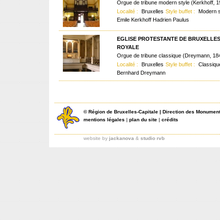
Orgue de tribune modern style (Kerkhoff, 1
Localité :
Bruxelles
Style buffet :
Modern s
Emile Kerkhoff Hadrien Paulus
EGLISE PROTESTANTE DE BRUXELLE
ROYALE
Orgue de tribune classique (Dreymann, 18
Localité :
Bruxelles
Style buffet :
Classiqu
Bernhard Dreymann
©
Région de Bruxelles-Capitale
|
Direction des Monument
mentions légales
|
plan du site
|
crédits
website by
jackanova
&
studio rvb