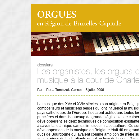
Par : Rosa Tomiczek-Gernez - 5 juillet 2006
La musique des XVe et XVle siècles a son origine en Belgiqu
compositeurs et musiciens belges qui ont influencé la musiq
pays catholiques de l'Europe. Ils étaient actifs dans toutes le
princières et dans beaucoup de grandes églises et de cathédr
développèrent les deux techniques de composition existante
à savoir la technique cantus firmus et imitatio authore. Ce s
développement de la musique en Belgique était dû en grand
ducs de Bourgogne qui avaient comme ambition de n'être s
aucun prince de la chrétienté quant au luxe de la cour. Dans