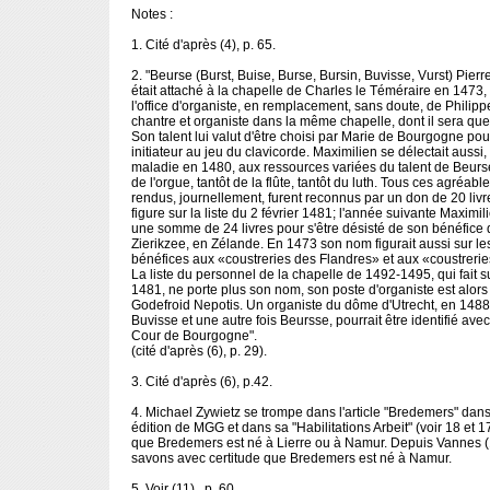
Notes :
1. Cité d'après (4), p. 65.
2. "Beurse (Burst, Buise, Burse, Bursin, Buvisse, Vurst) Pierre
était attaché à la chapelle de Charles le Téméraire en 1473, 
l'office d'organiste, en remplacement, sans doute, de Philip
chantre et organiste dans la même chapelle, dont il sera ques
Son talent lui valut d'être choisi par Marie de Bourgogne pou
initiateur au jeu du clavicorde. Maximilien se délectait aussi
maladie en 1480, aux ressources variées du talent de Beurse
de l'orgue, tantôt de la flûte, tantôt du luth. Tous ces agréabl
rendus, journellement, furent reconnus par un don de 20 liv
figure sur la liste du 2 février 1481; l'année suivante Maximil
une somme de 24 livres pour s'être désisté de son bénéfice 
Zierikzee, en Zélande. En 1473 son nom figurait aussi sur le
bénéfices aux «coustreries des Flandres» et aux «coustreri
La liste du personnel de la chapelle de 1492-1495, qui fait su
1481, ne porte plus son nom, son poste d'organiste est alor
Godefroid Nepotis. Un organiste du dôme d'Utrecht, en 148
Buvisse et une autre fois Beursse, pourrait être identifié avec
Cour de Bourgogne".
(cité d'après (6), p. 29).
3. Cité d'après (6), p.42.
4. Michael Zywietz se trompe dans l'article "Bredemers" dans
édition de MGG et dans sa "Habilitations Arbeit" (voir 18 et 1
que Bredemers est né à Lierre ou à Namur. Depuis Vannes (1
savons avec certitude que Bredemers est né à Namur.
5. Voir (11) , p. 60.