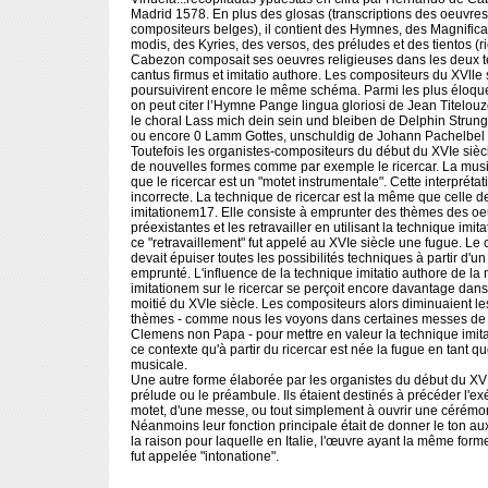
Madrid 1578. En plus des glosas (transcriptions des oeuvre
compositeurs belges), il contient des Hymnes, des Magnifica
modis, des Kyries, des versos, des préludes et des tientos (r
Cabezon composait ses oeuvres religieuses dans les deux 
cantus firmus et imitatio authore. Les compositeurs du XVlle 
poursuivirent encore le même schéma. Parmi les plus éloq
on peut citer l’Hymne Pange lingua gloriosi de Jean Titelou
le choral Lass mich dein sein und bleiben de Delphin Strun
ou encore 0 Lamm Gottes, unschuldig de Johann Pachelbel
Toutefois les organistes-compositeurs du début du XVIe siè
de nouvelles formes comme par exemple le ricercar. La mus
que le ricercar est un "motet instrumentale". Cette interprétat
incorrecte. La technique de ricercar est la même que celle d
imitationem17. Elle consiste à emprunter des thèmes des o
préexistantes et les retravailler en utilisant la technique imit
ce "retravaillement" fut appelé au XVIe siècle une fugue. Le
devait épuiser toutes les possibilités techniques à partir d'u
emprunté. L'influence de la technique imitatio authore de la
imitationem sur le ricercar se perçoit encore davantage dan
moitié du XVIe siècle. Les compositeurs alors diminuaient l
thèmes - comme nous les voyons dans certaines messes de 
Clemens non Papa - pour mettre en valeur la technique imita
ce contexte qu'à partir du ricercar est née la fugue en tant q
musicale.
Une autre forme élaborée par les organistes du début du XVIe
prélude ou le préambule. Ils étaient destinés à précéder l'ex
motet, d'une messe, ou tout simplement à ouvrir une cérémoni
Néanmoins leur fonction principale était de donner le ton aux
la raison pour laquelle en Italie, l'œuvre ayant la même form
fut appelée "intonatione".