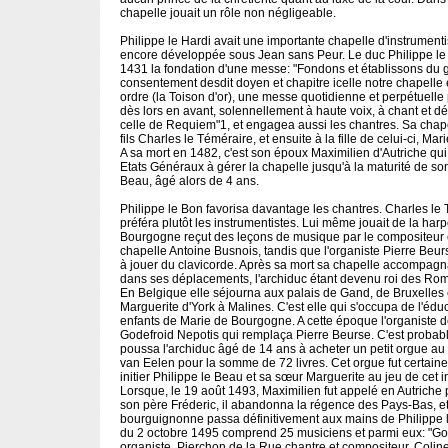
chapelle jouait un rôle non négligeable.
Philippe le Hardi avait une importante chapelle d'instrumentis
encore développée sous Jean sans Peur. Le duc Philippe le 
1431 la fondation d'une messe: "Fondons et établissons du g
consentement desdit doyen et chapitre icelle notre chapelle 
ordre (la Toison d'or), une messe quotidienne et perpétuelle
dès lors en avant, solennellement à haute voix, à chant et d
celle de Requiem"1, et engagea aussi les chantres. Sa chap
fils Charles le Téméraire, et ensuite à la fille de celui-ci, M
A sa mort en 1482, c'est son époux Maximilien d'Autriche qui 
Etats Généraux à gérer la chapelle jusqu'à la maturité de son 
Beau, âgé alors de 4 ans.
Philippe le Bon favorisa davantage les chantres. Charles le
préféra plutôt les instrumentistes. Lui même jouait de la har
Bourgogne reçut des leçons de musique par le compositeur e
chapelle Antoine Busnois, tandis que l'organiste Pierre Beur
à jouer du clavicorde. Après sa mort sa chapelle accompag
dans ses déplacements, l'archiduc étant devenu roi des Ro
En Belgique elle séjourna aux palais de Gand, de Bruxelles 
Marguerite d'York à Malines. C'est elle qui s'occupa de l'éd
enfants de Marie de Bourgogne. A cette époque l'organiste de
Godefroid Nepotis qui remplaça Pierre Beurse. C'est probabl
poussa l'archiduc âgé de 14 ans à acheter un petit orgue au
van Eelen pour la somme de 72 livres. Cet orgue fut certain
initier Philippe le Beau et sa sœur Marguerite au jeu de cet 
Lorsque, le 19 août 1493, Maximilien fut appelé en Autriche
son père Fréderic, il abandonna la régence des Pays-Bas, et
bourguignonne passa définitivement aux mains de Philippe l
du 2 octobre 1495 comprend 25 musiciens et parmi eux: "Gou
organiste, Pierchon de la Rue chantre et compositeur, Coline