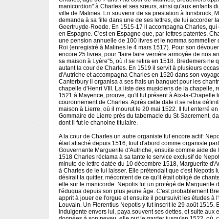
manicordion" à Charles et ses sœurs, ainsi qu'aux enfants d
ville de Malines. En souvenir de sa prestation à Innsbruck, 
demanda à sa fille dans une de ses lettres, de lui accorder 
Geertruyde-Roede. En 1515-17 il accompagna Charles, qui é
en Espagne. C'est en Espagne que, par lettres patentes, Cha
une pension annuelle de 100 livres et le nomma sommelier d
Roi (enregistré à Malines le 4 mars 1517). Pour son dévoueme
encore 25 livres, pour "faire faire verrière armoyée de nos a
sa maison à Lyère"5, où il se retira en 1518. Bredemers ne q
autant la cour de Charles. En 1519 il servit à plusieurs occa
d'Autriche et accompagna Charles en 1520 dans son voyage 
Canterbury il organisa à ses frais un banquet pour les chantr
chapelle d'Henri VIII. La liste des musiciens de la chapelle, r
1521 à Mayence, prouve, qu'il fut présent à Aix-la-Chapelle l
couronnement de Charles. Après cette date il se retira défin
maison à Lierre, où il mourut le 20 mai 1522. Il fut enterré en 
Gommaire de Lierre près du tabernacle du St-Sacrement, dan
dont il fut le chanoine titulaire.
A la cour de Charles un autre organiste fut encore actif: Nepot
était attaché depuis 1516, tout d'abord comme organiste parti
Gouvernante Marguerite d'Autriche, ensuite comme aide de
1518 Charles réclama à sa tante le service exclusif de Nepot
minute de lettre datée du 10 décembre 1518, Marguerite d'
à Charles de le lui laisser. Elle prétendait que c'est Nepotis
désirait la quitter, mécontent de ce qu'il était obligé de chant
elle sur le manicorde. Nepotis fut un protégé de Marguerite d
l'éduqua depuis son plus jeune âge. C'est probablement Bre
apprit à jouer de l'orgue et ensuite il poursuivit les études à l
Louvain. Un Florentius Nepotis y fut inscrit le 29 août 1515. El
indulgente envers lui, paya souvent ses dettes, et suite aux 
données à son neveu, elle put le garder jusqu'en 1522, o