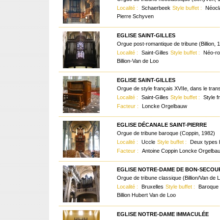
Localité :
Schaerbeek
Style buffet :
Néocl
Pierre Schyven
EGLISE SAINT-GILLES
Orgue post-romantique de tribune (Billion, 
Localité :
Saint-Gilles
Style buffet :
Néo-r
Billion-Van de Loo
EGLISE SAINT-GILLES
Orgue de style français XVIIe, dans le tra
Localité :
Saint-Gilles
Style buffet :
Style f
Facteur :
Loncke Orgelbauw
EGLISE DÉCANALE SAINT-PIERRE
Orgue de tribune baroque (Coppin, 1982)
Localité :
Uccle
Style buffet :
Deux types 
Facteur :
Antoine Coppin Loncke Orgelba
EGLISE NOTRE-DAME DE BON-SECOU
Orgue de tribune classique (Billion/Van de 
Localité :
Bruxelles
Style buffet :
Baroque t
Billion Hubert Van de Loo
EGLISE NOTRE-DAME IMMACULÉE