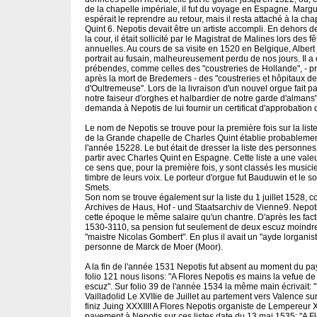
de la chapelle impériale, il fut du voyage en Espagne. Margu
espérait le reprendre au retour, mais il resta attaché à la ch
Quint 6. Nepotis devait être un artiste accompli. En dehors d
la cour, il était sollicité par le Magistrat de Malines lors de
annuelles. Au cours de sa visite en 1520 en Belgique, Albert 
portrait au fusain, malheureusement perdu de nos jours. Il a
prébendes, comme celles des "coustreries de Hollande", - 
après la mort de Bredemers - des "coustreries et hôpitaux de
d'Oultremeuse". Lors de la livraison d'un nouvel orgue fait p
notre faiseur d'orghes et halbardier de notre garde d'almans
demanda à Nepotis de lui fournir un certificat d'approbation 
Le nom de Nepotis se trouve pour la première fois sur la li
de la Grande chapelle de Charles Quint établie probableme
l'année 15228. Le but était de dresser la liste des personnes
partir avec Charles Quint en Espagne. Cette liste a une vale
ce sens que, pour la première fois, y sont classés les musici
timbre de leurs voix. Le porteur d'orgue fut Bauduwin et le s
Smets.
Son nom se trouve également sur la liste du 1 juillet 1528, 
Archives de Haus, Hof - und Staatsarchiv de Vienne9. Nepoti
cette époque le même salaire qu'un chantre. D'après les fa
1530-3110, sa pension fut seulement de deux escuz moindre
"maistre Nicolas Gombert". En plus il avait un "ayde lorganist
personne de Marck de Moer (Moor).
A la fin de l'année 1531 Nepotis fut absent au moment du pa
folio 121 nous lisons: "A Flores Nepotis es mains la vefue de
escuz". Sur folio 39 de l'année 1534 la même main écrivait: "
Vailladolid Le XVIIie de Juillet au partement vers Valence sur
finiz Juing XXXIIII A Flores Nepotis organiste de Lempereur X
payement à Nepotis sur ces listes date du 13 mai 1535: "A F