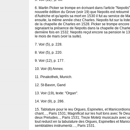
6. Martin Picker se trompe en écrivant dans l'article "Nepotis
nouvelle édition du Grove (voir 19) que Nepotis est retourn
d'Autriche et qu'après sa mort en 1530 il fut au service de M
ensuite, la même année chez Charles. Nepotis fut sur la lis
de la chapelle de Charles en 1528. Picker se trompe encore 
signalant la présence de Nepotis dans la chapelle de Charle
dernière fois en 1532. Nepotis reçut encore sa pension le 1
le mois de mars (voir la suite).
7. Voir (5), p. 228.
8. Voir (5), p. 220.
9. Voir (12), p. 177.
10. Voir (8) Annex.
11. Pinakothek, Munich.
12. St-Bavon, Gand
13. Voir (19), texte: "Organ".
14. Voir (9), p. 286.
15. Tablature pour le ieu Orgues, Espinetes, et Manicordions 
chant...., Paris 1531; Magnificat sur les huit tons avec Te D
deux Preludes..., Paris 1531; Treze Motetz musicaulx avec u
tout reduict en la tabulature des Orgues, Espinettes et Manico
semblables instrumentz...., Paris 1531.