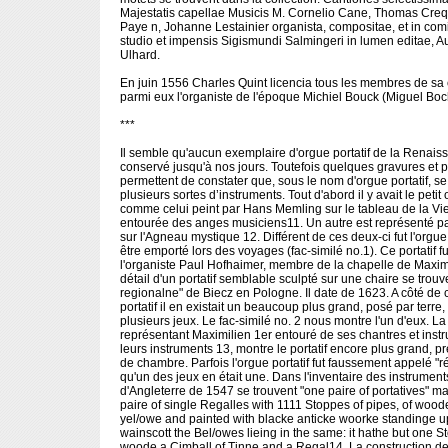
Majestatis capellae Musicis M. Cornelio Cane, Thomas Crequ
Paye n, Johanne Lestainier organista, compositae, et in comi
studio et impensis Sigismundi Salmingeri in lumen editae, 
Ulhard.
En juin 1556 Charles Quint licencia tous les membres de sa 
parmi eux l'organiste de l'époque Michiel Bouck (Miguel Boc
***
Il semble qu'aucun exemplaire d'orgue portatif de la Renais
conservé jusqu'à nos jours. Toutefois quelques gravures et 
permettent de constater que, sous le nom d'orgue portatif, s
plusieurs sortes d’instruments. Tout d'abord il y avait le petit 
comme celui peint par Hans Memling sur le tableau de la Vie
entourée des anges musiciens11. Un autre est représenté p
sur l'Agneau mystique 12. Différent de ces deux-ci fut l'orgue 
être emporté lors des voyages (fac-similé no.1). Ce portatif fut
l'organiste Paul Hofhaimer, membre de la chapelle de Maximi
détail d'un portatif semblable sculpté sur une chaire se tro
regionalne" de Biecz en Pologne. Il date de 1623. A côté de 
portatif il en existait un beaucoup plus grand, posé par terre
plusieurs jeux. Le fac-similé no. 2 nous montre l'un d'eux. La
représentant Maximilien 1er entouré de ses chantres et inst
leurs instruments 13, montre le portatif encore plus grand, 
de chambre. Parfois l'orgue portatif fut faussement appelé "r
qu'un des jeux en était une. Dans l'inventaire des instruments
d'Angleterre de 1547 se trouvent "one paire of portatives" m
paire of single Regalles with 1111 Stoppes of pipes, of woo
yel/owe and painted with blacke anticke woorke standinge u
wainscott the Bel/owes lieing in the same: it hathe but one S
woode a Cimball of Tinne and a Regal14. La construction d