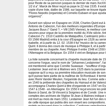
pour Reste de sa pencion jusques le dernier de mars XvcXX
1/2 d a". Marck de Moor reçut sa paye le 22 mai 1535. Il exi
copie d'une liste, datée de 1586, sur laquelle se trouve éga
"Flores Nepotis (organista) et Cornelio Eubaen el que ayuda
or(ganos)".
Durant son séjour en Espagne en 1538, Charles Quint eut à 
Antonio de Cabezon, l'un des meilleurs organistes d'Europe 
Jacques Buus (* Gand ?, + VIII 1565 Vienne), le meilleur co
oeuvres pour orgue de la première moitié du XVle siècle. An
Cabezon (*c. 1510 Castrillo de Matajudfos, Castrojeriz près
03 1566 Madrid) entra à la cour d'Espagne en 1526 au servic
Isabelle, et à partir du 12. 02. 1538 il fut "musico de la came
Quint. Il donna des cours de musique à Philippe Il, et à partir
membre de sa chapelle. Avec Philippe Il entre 1548 et 1550 il v
l'Allemagne et la Belgique. En 1554 il vint en Belgique pour 
La liste suivante concernant la chapelle musicale date de 15
concerne l'orgue, seul le nom de "Johannes Lestainnier", l'ai
est mentionné ainsi que Cornille Suawaue - "souffleur d’org
Lestainier Jean est né à Malines vers 1525 dans la paroisse
suppose qu'il a reçu sa première éducation musicale de son
qu'il puisse faire partie de la maîtrise de St-Rombaut. Il ter
avec Remi Vander Meulen, l'organiste du lieu. Comme aide or
en 1540 la prébende des chapelles du Hainaut et de Valenci
accompagna Charles Quint à titre d'organiste en 1547 en E
1547 à 1548 - en Allemagne. En 1550 il reçut encore les pr
Bavon à Gand, de St-Vincent à Soignies et de Condé. Une n
comptes des archives de l'église St-Jean à Malines indique 
est mort au mois de mars 1551. Lestainier Jean fut l'un des 
de cette époque qui publia dès son vivant ses compositions
motets se trouvent dans la collection: Cantiones selectissi