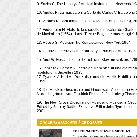
9. Sachs C. The History of Musical Instruments, New York 19
10. Anglés H. La musica en la Corte de Carlos V, Barcelona
11. Vannes R. Dictionaire des musiciens. (Compositeurs), Br
12. Federhofer H. États de la chapelle musicales de Charles
de Maximilien (1554), dans: "Revue Belge de musicologie", 
13. Reese G. Musician the Renaissance, New York 1954.
14. Heartz D. Pierre Attaingnant. Royal Printer of Music, Ber
15. Apel W. Geschichte der Or gel- und Klaviermusik bis 170
16. Tomiczek-Gernez R. Pierre de Manchicourt und die miss
modulorum, Bruxelles 1993.
17. Zywietz M. Karl V - Der Kaiser und die Musik, Habilitatio
1999.
18. Die Musik in Geschichte und Gegenwart. AIIgemeine En
Musik, begründet von Friedrich Blume, 2. éd. Ludwig Finsche
19. The New Grove Dictionary of Music and Musicians. Secon
Edited by Stanley Sadie. Executive Editor John Tyrrell, Lon
2001.
ORGUE(S) ASSOCIÉ(S) À CE DOSSIER
EGLISE SAINTS-JEAN-ET-NICOLAS
Orgue de tribune néoclassique (Schyven, 