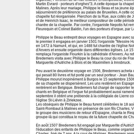
Martin Evrard - porteurs d'orghes"3. A cette époque la chapell
Malines. Après leur mariage, Philippe le Beau et sa jeune é
séjournèrent de préférence au palais de Bruxelles. A cette o
chapelle fut réorganisée. Pierchon de la Rue, aux cotés de 
et de Heinrich Isaac, le meilleur compositeur de cette période
chantre de la chapelle. Par contre, l'organiste Nepotis fut r
Fleurequin et Colinet Baldin, l'un des porteurs d'orgue, par 
Philippe le Beau entreprit deux voyages en Espagne avec s
le premier il engagea en janvier 1501 l'organiste "Messire H
en 1472 à Namur4, et qui, en 1488 fut chantre de l'église N
d'Anvers et ensuite organiste dans différentes églises. Le 15 
remplaça l'organiste Flourkin à la cathédrale d'Anvers. Au r
Bredemers visita avec Philippe le Beau la cour du roi de Fra
Marguerite d'Autriche à Blois et de Maximilien à Innsbruck.
Peu avant le deuxième voyage en 1506, Bredemers acheta 
qui pesait 80 livres et fut porté par un seul porteur - Jean 
Philippe mourut inopinément à Burgos le 15 septembre 150
de sa chapelle se dispersèrent. Les uns restèrent en Espagn
rentrèrent en Belgique. Bredemers fut chargé de rapporter le
chants en Belgique et l'orgue fut probablement aussi ramen
septembre il obtint une prébende à la collégiale de Lierre co
l'église St-Liévin à Ziriekzee.
Les obsèques de Philippe le Beau furent célébrées le 18 aoû
Saint-Rombaut à Malines en présence de son fils Charles. Vê
le groupe des musiciens de retour d'Espagne, chanta le Req
groupe-là qui constitua le noyau de la future chapelle de Ch
En août 1507 Bredemers fut engagé par Marguerite d'Autric
l'éducation des enfants de Philippe le Beau, comme organi
Charles, âgé de 7 ans. A la cour de Malines, Bredemers appre