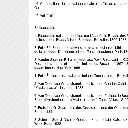
16. Compositeur de la musique vocale et maître de chapelle
Quint.
17. Voir (16).
Bibliographie :
1. Biographie nationale publiée par l'Académie Royale des 
Lettres et des Beaux Arts de Belgique, Bruxelles 1866-1988.
2. Fétis F.J. Biographie universelle des musiciens et bibliog
de la musique. Deuxième édition. Tome cinquième, Paris 18
3. Vander Straeten E. La musique aux Pays-Bas avant le XIX
Documents inédits et annotés, huit tomes, Bruxelles 1867-1
quatre tomes, New York 1969.
4. Fétis Édition. Les musiciens belges. Tome premier, Bruxell
5. Van Doorslaer G. La chapelle musicale de Charles-Quint 
"Musica sacra", décembre 1933.
6. Van Doorslaer G. La chapelle musicale de Philippe le Be
Belge d'Archéologie et d'Histoire de l'Art", Tome IV, fasc. 2, 1
7. Frotscher G. Geschichte des Orgelspiels und der Orgelkom
Berlin 1935.
8. Schmidt-Gorg J. Nicolas Gombert. Kapelmeister Kaisers K
Werk, Bonn 1938.