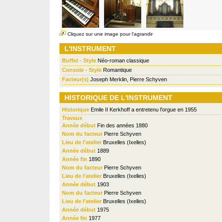
Cliquez sur une image pour l'agrandir
L'INSTRUMENT
Buffet - Style
Néo-roman classique
Console - Style
Romantique
Facteur(s)
Joseph Merklin, Pierre Schyven
HISTORIQUE DE L'INSTRUMENT
Historique
Emile II Kerkhoff a entretenu l'orgue en 1955
Travaux
Année début
Fin des années 1880
Nom du facteur
Pierre Schyven
Lieu de l'atelier
Bruxelles (Ixelles)
Année début
1889
Année fin
1890
Nom du facteur
Pierre Schyven
Lieu de l'atelier
Bruxelles (Ixelles)
Année début
1903
Nom du facteur
Pierre Schyven
Lieu de l'atelier
Bruxelles (Ixelles)
Année début
1975
Année fin
1977