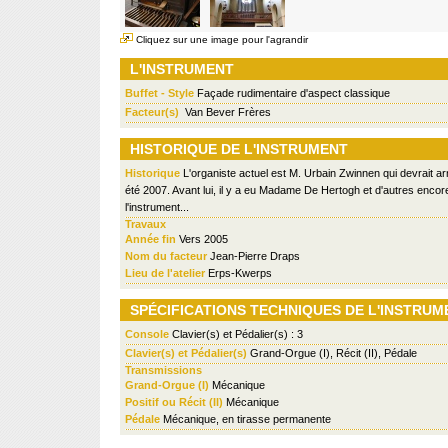
Cliquez sur une image pour l'agrandir
L'INSTRUMENT
Buffet - Style
Façade rudimentaire d'aspect classique
Facteur(s)
Van Bever Frères
HISTORIQUE DE L'INSTRUMENT
Historique
L'organiste actuel est M. Urbain Zwinnen qui devrait ar
été 2007. Avant lui, il y a eu Madame De Hertogh et d'autres encor
l'instrument...
Travaux
Année fin
Vers 2005
Nom du facteur
Jean-Pierre Draps
Lieu de l'atelier
Erps-Kwerps
SPÉCIFICATIONS TECHNIQUES DE L'INSTRUM
Console
Clavier(s) et Pédalier(s) : 3
Clavier(s) et Pédalier(s)
Grand-Orgue (I), Récit (II), Pédale
Transmissions
Grand-Orgue (I)
Mécanique
Positif ou Récit (II)
Mécanique
Pédale
Mécanique, en tirasse permanente